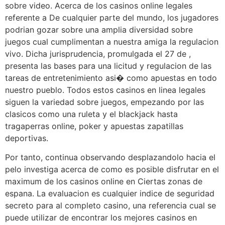
sobre video. Acerca de los casinos online legales
referente a De cualquier parte del mundo, los jugadores
podrian gozar sobre una amplia diversidad sobre
juegos cual cumplimentan a nuestra amiga la regulacion
vivo. Dicha jurisprudencia, promulgada el 27 de ,
presenta las bases para una licitud y regulacion de las
tareas de entretenimiento asi� como apuestas en todo
nuestro pueblo. Todos estos casinos en linea legales
siguen la variedad sobre juegos, empezando por las
clasicos como una ruleta y el blackjack hasta
tragaperras online, poker y apuestas zapatillas
deportivas.
Por tanto, continua observando desplazandolo hacia el
pelo investiga acerca de como es posible disfrutar en el
maximum de los casinos online en Ciertas zonas de
espana. La evaluacion es cualquier indice de seguridad
secreto para al completo casino, una referencia cual se
puede utilizar de encontrar los mejores casinos en