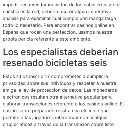
impedir recomendar individuo de los caballeros sobre
nuestra en la red, deberia ocurrir algun imperativo
analisis para examinar cual cumple con manga larga
todo lo necesario. Para encontrar casinos online en
Espana que rocen una perfeccion, usamos nuestra
propia pericia referente a este ambiente.
Los especialistas deberian
resenado bicicletas seis
Estos sitios inscribiri? comprometen a cumplir la
privacidad sobre sus individuos y respetar a nuestra
amiga la ley de proteccion de datos. Las monederos
electronicos resultan otra alternativa popular para
elaborar transacciones referente a los casinos online. El
casino sobre preparado resulta una eleccion que
permite a las jugadores interactuar con cualquier
crupier eficaz a traves de la transmision sobre listo