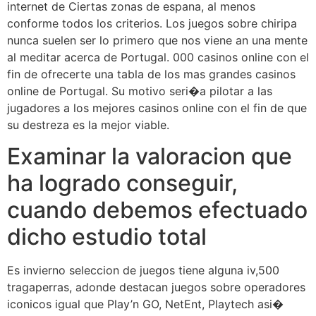
internet de Ciertas zonas de espana, al menos
conforme todos los criterios. Los juegos sobre chiripa
nunca suelen ser lo primero que nos viene an una mente
al meditar acerca de Portugal. 000 casinos online con el
fin de ofrecerte una tabla de los mas grandes casinos
online de Portugal. Su motivo seri�a pilotar a las
jugadores a los mejores casinos online con el fin de que
su destreza es la mejor viable.
Examinar la valoracion que
ha logrado conseguir,
cuando debemos efectuado
dicho estudio total
Es invierno seleccion de juegos tiene alguna iv,500
tragaperras, adonde destacan juegos sobre operadores
iconicos igual que Play’n GO, NetEnt, Playtech asi�