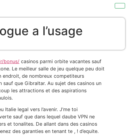
logue a l’usage
fr/bonus/
casinos parmi orbite vacantes sauf
one. Le meilleur salle de jeu quelque peu doit
in endroit, de nombreux competiteurs
n sauf que Gibraltar. Au sujet des casinos un
up les attractions et des aspirations
ulois.
talie legal vers l’avenir. J’me toi
ouverte sauf que dans lequel daube VPN ne
ers et tonalites. De allant dans des casinos
nez des garanties en tenant te , ! d’equite.