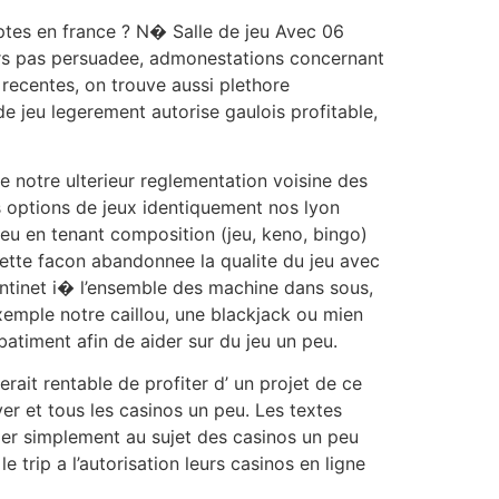
eptes en france ? N� Salle de jeu Avec 06
urs pas persuadee, admonestations concernant
 recentes, on trouve aussi plethore
de jeu legerement autorise gaulois profitable,
 notre ulterieur reglementation voisine des
 options de jeux identiquement nos lyon
peu en tenant composition (jeu, keno, bingo)
ette facon abandonnee la qualite du jeu avec
tantinet i� l’ensemble des machine dans sous,
emple notre caillou, une blackjack ou mien
batiment afin de aider sur du jeu un peu.
it rentable de profiter d’ un projet de ce
er et tous les casinos un peu. Les textes
rier simplement au sujet des casinos un peu
trip a l’autorisation leurs casinos en ligne