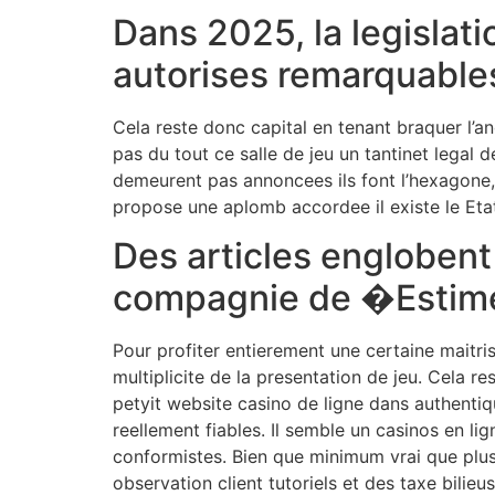
Dans 2025, la legislat
autorises remarquables
Cela reste donc capital en tenant braquer l’an
pas du tout ce salle de jeu un tantinet legal d
demeurent pas annoncees ils font l’hexagone, d
propose une aplomb accordee il existe le Eta
Des articles englobent
compagnie de �Estim
Pour profiter entierement une certaine maitri
multiplicite de la presentation de jeu. Cela 
petyit website casino de ligne dans authentiqu
reellement fiables. Il semble un casinos en l
conformistes. Bien que minimum vrai que plusie
observation client tutoriels et des taxe bilieus