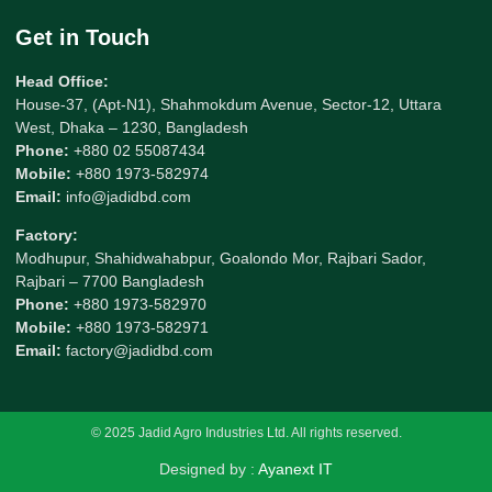
Get in Touch
Head Office:
House-37, (Apt-N1), Shahmokdum Avenue, Sector-12, Uttara
West, Dhaka – 1230, Bangladesh
Phone:
+880 02 55087434
Mobile:
+880 1973-582974
Email:
info@jadidbd.com
Factory:
Modhupur, Shahidwahabpur, Goalondo Mor, Rajbari Sador,
Rajbari – 7700 Bangladesh
Phone:
+880 1973-582970
Mobile:
+880 1973-582971
Email:
factory@jadidbd.com
© 2025 Jadid Agro Industries Ltd. All rights reserved.
Designed by :
Ayanext IT