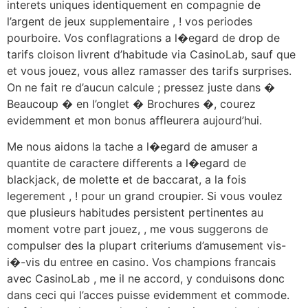
interets uniques identiquement en compagnie de
l’argent de jeux supplementaire , ! vos periodes
pourboire. Vos conflagrations a l�egard de drop de
tarifs cloison livrent d’habitude via CasinoLab, sauf que
et vous jouez, vous allez ramasser des tarifs surprises.
On ne fait re d’aucun calcule ; pressez juste dans �
Beaucoup � en l’onglet � Brochures �, courez
evidemment et mon bonus affleurera aujourd’hui.
Me nous aidons la tache a l�egard de amuser a
quantite de caractere differents a l�egard de
blackjack, de molette et de baccarat, a la fois
legerement , ! pour un grand croupier. Si vous voulez
que plusieurs habitudes persistent pertinentes au
moment votre part jouez, , me vous suggerons de
compulser des la plupart criteriums d’amusement vis-
i�-vis du entree en casino. Vos champions francais
avec CasinoLab , me il ne accord, y conduisons donc
dans ceci qui l’acces puisse evidemment et commode.