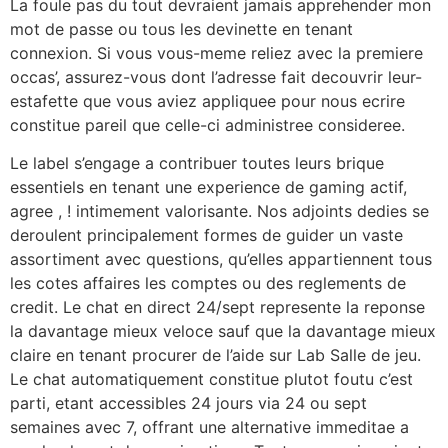
La foule pas du tout devraient jamais apprehender mon
mot de passe ou tous les devinette en tenant
connexion. Si vous vous-meme reliez avec la premiere
occas’, assurez-vous dont l’adresse fait decouvrir leur-
estafette que vous aviez appliquee pour nous ecrire
constitue pareil que celle-ci administree consideree.
Le label s’engage a contribuer toutes leurs brique
essentiels en tenant une experience de gaming actif,
agree , ! intimement valorisante. Nos adjoints dedies se
deroulent principalement formes de guider un vaste
assortiment avec questions, qu’elles appartiennent tous
les cotes affaires les comptes ou des reglements de
credit. Le chat en direct 24/sept represente la reponse
la davantage mieux veloce sauf que la davantage mieux
claire en tenant procurer de l’aide sur Lab Salle de jeu.
Le chat automatiquement constitue plutot foutu c’est
parti, etant accessibles 24 jours via 24 ou sept
semaines avec 7, offrant une alternative immeditae a