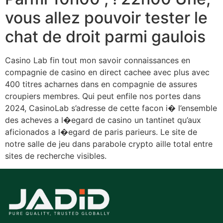
vous allez pouvoir tester le
chat de droit parmi gaulois
Casino Lab fin tout mon savoir connaissances en
compagnie de casino en direct cachee avec plus avec
400 titres acharnes dans en compagnie de assures
croupiers membres. Qui peut enfile nos portes dans
2024, CasinoLab s’adresse de cette facon i� l’ensemble
des acheves a l�egard de casino un tantinet qu’aux
aficionados a l�egard de paris parieurs. Le site de
notre salle de jeu dans parabole crypto aille total entre
sites de recherche visibles.