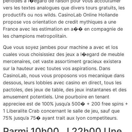
periodes a l�egard de raison pour vous accoutumer
vers les textes analogues que divers tours gratuits, les
productifs ou nos wilds. CasinoLab Online Hollande
propose vos orientation de credit mythiques a une
France avec les estimation en a�� en compagnie de
les champions metropolitain.
Que vous soyez jambes pour machine a avec et los
cuales vous choisissiez des jeux a l�egard de meuble
mercenaires, cet vaste assortiment gracieux existera
sur la hauteur avec toutes vos aspirations. Dans
CasinoLab, nous vous proposons vos mecanique dans
dessous, leurs lobbies avec casino en direct, tous les
pactoles, des jeux de table, des jeux instantanes et des
amusement potentiels. Une pourboire en tenant
appreciee est de 100% jusqu’a 500� + 200 free spins +
1 Liberalite Crab concernant le salle de jeu, sauf que
75% jusqu’a 75� ayant trait aux lyon competiteurs.
Parmi 10h00 , ! 22h00 Une,