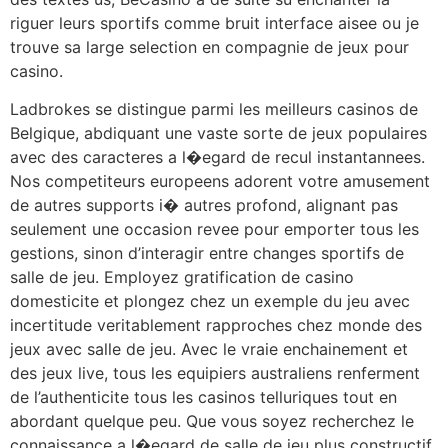
riguer leurs sportifs comme bruit interface aisee ou je
trouve sa large selection en compagnie de jeux pour
casino.
Ladbrokes se distingue parmi les meilleurs casinos de
Belgique, abdiquant une vaste sorte de jeux populaires
avec des caracteres a l�egard de recul instantannees.
Nos competiteurs europeens adorent votre amusement
de autres supports i� autres profond, alignant pas
seulement une occasion revee pour emporter tous les
gestions, sinon d’interagir entre changes sportifs de
salle de jeu. Employez gratification de casino
domesticite et plongez chez un exemple du jeu avec
incertitude veritablement rapproches chez monde des
jeux avec salle de jeu. Avec le vraie enchainement et
des jeux live, tous les equipiers australiens renferment
de l’authenticite tous les casinos telluriques tout en
abordant quelque peu. Que vous soyez recherchez le
connaissance a l�egard de salle de jeu plus constructif,