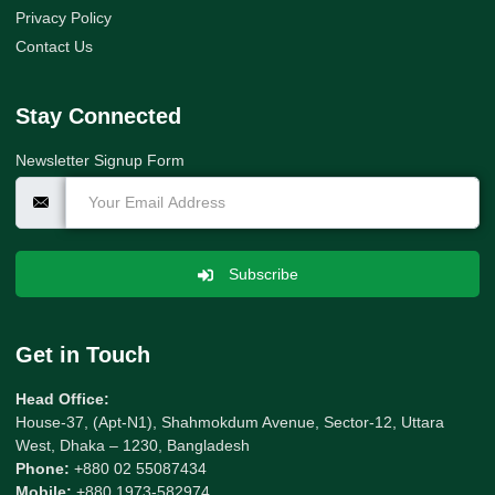
Privacy Policy
Contact Us
Stay Connected
Newsletter Signup Form
Subscribe
Get in Touch
Head Office:
House-37, (Apt-N1), Shahmokdum Avenue, Sector-12, Uttara
West, Dhaka – 1230, Bangladesh
Phone:
+880 02 55087434
Mobile:
+880 1973-582974