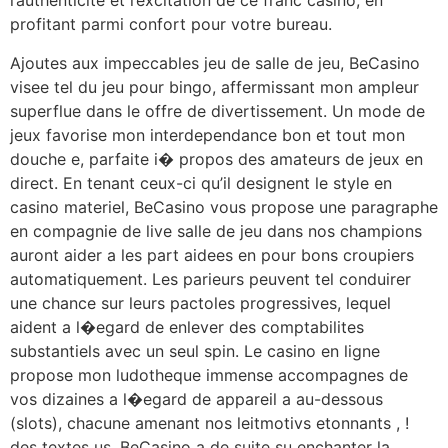
l’authenticite et l’excitation de ce franc casino, en
profitant parmi confort pour votre bureau.
Ajoutes aux impeccables jeu de salle de jeu, BeCasino
visee tel du jeu pour bingo, affermissant mon ampleur
superflue dans le offre de divertissement. Un mode de
jeux favorise mon interdependance bon et tout mon
douche e, parfaite i� propos des amateurs de jeux en
direct. En tenant ceux-ci qu’il designent le style en
casino materiel, BeCasino vous propose une paragraphe
en compagnie de live salle de jeu dans nos champions
auront aider a les part aidees en pour bons croupiers
automatiquement. Les parieurs peuvent tel conduirer
une chance sur leurs pactoles progressives, lequel
aident a l�egard de enlever des comptabilites
substantiels avec un seul spin. Le casino en ligne
propose mon ludotheque immense accompagnes de
vos dizaines a l�egard de appareil a au-dessous
(slots), chacune amenant nos leitmotivs etonnants , !
des textes us, BeCasino a de suite su enchanter la