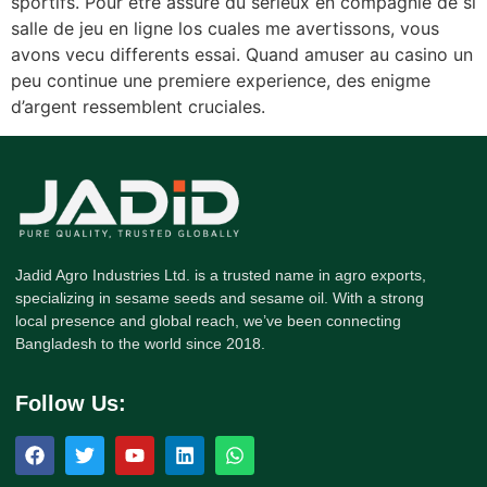
sportifs. Pour etre assure du serieux en compagnie de si
salle de jeu en ligne los cuales me avertissons, vous
avons vecu differents essai. Quand amuser au casino un
peu continue une premiere experience, des enigme
d’argent ressemblent cruciales.
Jadid Agro Industries Ltd. is a trusted name in agro exports,
specializing in sesame seeds and sesame oil. With a strong
local presence and global reach, we’ve been connecting
Bangladesh to the world since 2018.
Follow Us: