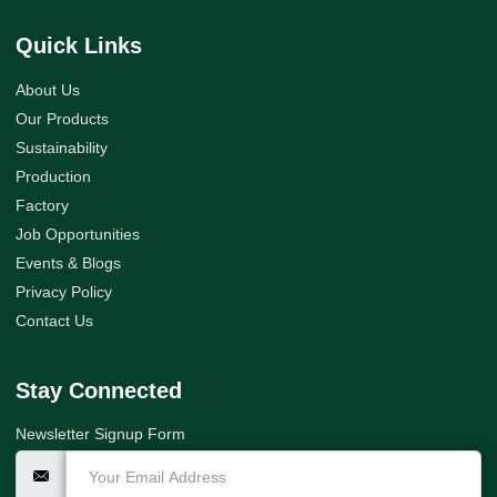
Quick Links
About Us
Our Products
Sustainability
Production
Factory
Job Opportunities
Events & Blogs
Privacy Policy
Contact Us
Stay Connected
Newsletter Signup Form