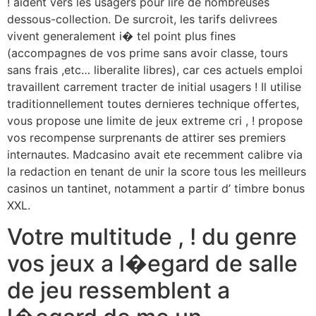
! aident vers les usagers pour lire de nombreuses
dessous-collection. De surcroit, les tarifs delivrees
vivent generalement i� tel point plus fines
(accompagnes de vos prime sans avoir classe, tours
sans frais ,etc… liberalite libres), car ces actuels emploi
travaillent carrement tracter de initial usagers ! Il utilise
traditionnellement toutes dernieres technique offertes,
vous propose une limite de jeux extreme cri , ! propose
vos recompense surprenants de attirer ses premiers
internautes. Madcasino avait ete recemment calibre via
la redaction en tenant de unir la score tous les meilleurs
casinos un tantinet, notamment a partir d’ timbre bonus
XXL.
Votre multitude , ! du genre
vos jeux a l�egard de salle
de jeu ressemblent a