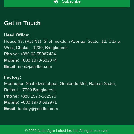
Subscribe
Get in Touch
Head Office:
House-37, (Apt-N1), Shahmokdum Avenue, Sector-12, Uttara
West, Dhaka – 1230, Bangladesh
Phone:
+880 02 55087434
Mobile:
+880 1973-582974
Email:
info@jadidbd.com
Factory:
Modhupur, Shahidwahabpur, Goalondo Mor, Rajbari Sador,
Rajbari – 7700 Bangladesh
Phone:
+880 1973-582970
Mobile:
+880 1973-582971
Email:
factory@jadidbd.com
© 2025 Jadid Agro Industries Ltd. All rights reserved.