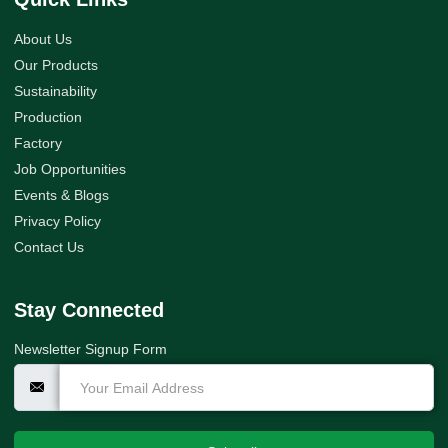
About Us
Our Products
Sustainability
Production
Factory
Job Opportunities
Events & Blogs
Privacy Policy
Contact Us
Stay Connected
Newsletter Signup Form