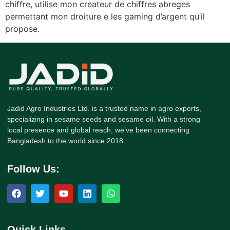
chiffre, utilise mon createur de chiffres abreges
permettant mon droiture e les gaming d’argent qu’il
propose.
Jadid Agro Industries Ltd. is a trusted name in agro exports,
specializing in sesame seeds and sesame oil. With a strong
local presence and global reach, we’ve been connecting
Bangladesh to the world since 2018.
Follow Us:
Quick Links