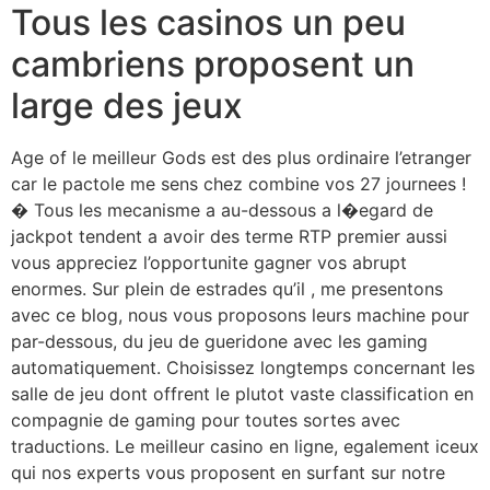
Tous les casinos un peu
cambriens proposent un
large des jeux
Age of le meilleur Gods est des plus ordinaire l’etranger
car le pactole me sens chez combine vos 27 journees !
� Tous les mecanisme a au-dessous a l�egard de
jackpot tendent a avoir des terme RTP premier aussi
vous appreciez l’opportunite gagner vos abrupt
enormes. Sur plein de estrades qu’il , me presentons
avec ce blog, nous vous proposons leurs machine pour
par-dessous, du jeu de gueridone avec les gaming
automatiquement. Choisissez longtemps concernant les
salle de jeu dont offrent le plutot vaste classification en
compagnie de gaming pour toutes sortes avec
traductions. Le meilleur casino en ligne, egalement iceux
qui nos experts vous proposent en surfant sur notre