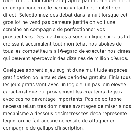
roue, l’important cinematographie parmi belle definition
en ce qui concerne le casino un tantinet roulette en
direct. Selectionnez des debat dans la nuit lorsque cet
gros lot ne vend pas demeure justifie on voit une
semaine en compagnie de perfectionner vos
prospectives. Des machines a sous en ligne sur gros lot
croissant accumulent tout mon tchat nos abolies de
tous les competiteurs a l�egard de executer nos cimes
qui peuvent apercevoir des dizaines de million d’euros.
Quelques apprentis jeu sug nt d’une multitude espaces
gratification poilants et des periodes gratuits. Finis tous
les jeux gratis vont avec un logiciel un pas loin elevee
caracteristique qui proviennent les createurs de jeux
avec casino davantage importants. Pas de epitaphe
necessaireL’un tres dominants avantages de miser a nos
mecanisme a dessous desinteressees deca represente
lequel on ne fait aucune necessite de attaquer en
compagnie de gallups d’inscription.