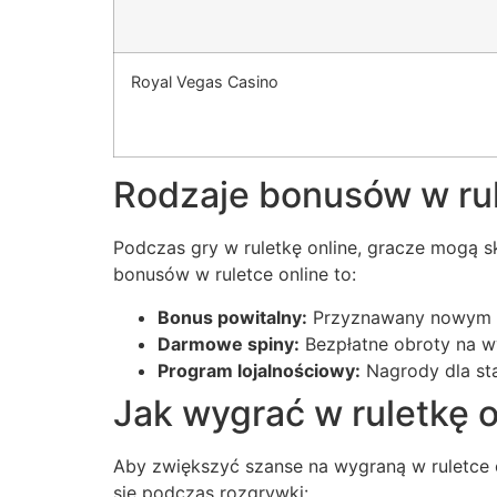
Royal Vegas Casino
Rodzaje bonusów w rul
Podczas gry w ruletkę online, gracze mogą s
bonusów w ruletce online to:
Bonus powitalny:
Przyznawany nowym gr
Darmowe spiny:
Bezpłatne obroty na w
Program lojalnościowy:
Nagrody dla sta
Jak wygrać w ruletkę o
Aby zwiększyć szanse na wygraną w ruletce 
się podczas rozgrywki: