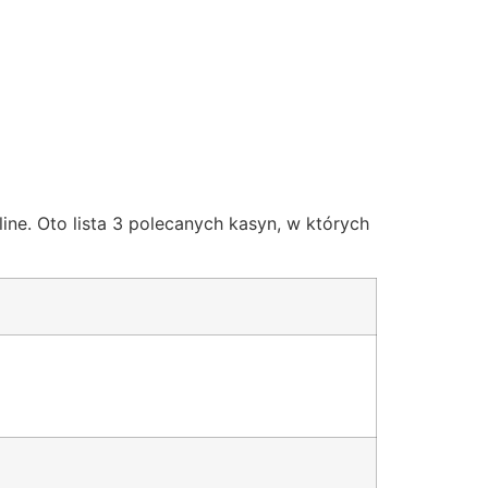
ne. Oto lista 3 polecanych kasyn, w których