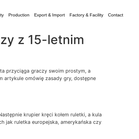
ty
Production
Export & Import
Factory & Facility
Contact
zy z 15-letnim
 ta przyciąga graczy swoim prostym, a
m artykule omówię zasady gry, dostępne
Następnie krupier kręci kołem ruletki, a kula
kich jak ruletka europejska, amerykańska czy