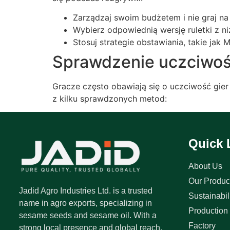
Zarządzaj swoim budżetem i nie graj na
Wybierz odpowiednią wersję ruletki z 
Stosuj strategie obstawiania, takie jak 
Sprawdzenie uczciwośc
Gracze często obawiają się o uczciwość gier 
z kilku sprawdzonych metod:
Quick 
About Us
Our Produc
Jadid Agro Industries Ltd. is a trusted
Sustainabil
name in agro exports, specializing in
Production
sesame seeds and sesame oil. With a
Factory
strong local presence and global reach,