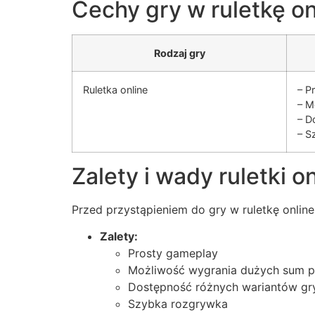
Cechy gry w ruletkę on
Rodzaj gry
Ruletka online
– P
– M
– D
– S
Zalety i wady ruletki o
Przed przystąpieniem do gry w ruletkę online
Zalety:
Prosty gameplay
Możliwość wygrania dużych sum p
Dostępność różnych wariantów gr
Szybka rozgrywka