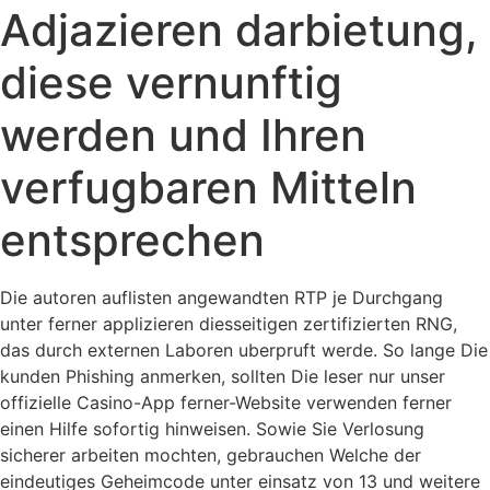
Adjazieren darbietung,
diese vernunftig
werden und Ihren
verfugbaren Mitteln
entsprechen
Die autoren auflisten angewandten RTP je Durchgang
unter ferner applizieren diesseitigen zertifizierten RNG,
das durch externen Laboren uberpruft werde. So lange Die
kunden Phishing anmerken, sollten Die leser nur unser
offizielle Casino-App ferner-Website verwenden ferner
einen Hilfe sofortig hinweisen. Sowie Sie Verlosung
sicherer arbeiten mochten, gebrauchen Welche der
eindeutiges Geheimcode unter einsatz von 13 und weitere