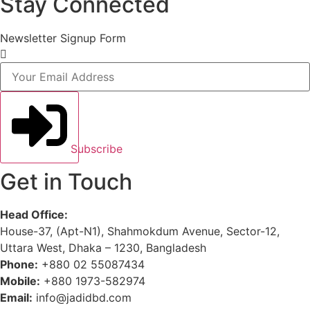
Stay Connected
Newsletter Signup Form
Subscribe
Get in Touch
Head Office:
House-37, (Apt-N1), Shahmokdum Avenue, Sector-12,
Uttara West, Dhaka – 1230, Bangladesh
Phone:
+880 02 55087434
Mobile:
+880 1973-582974
Email:
info@jadidbd.com