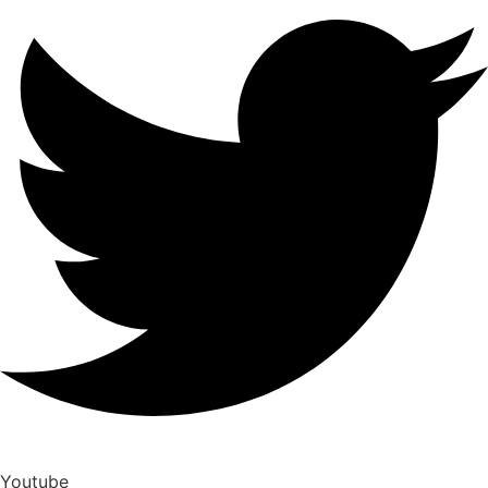
Youtube