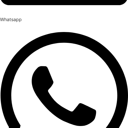
Whatsapp