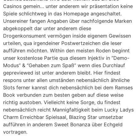
Casinos gemein… unter anderem wir präsentation keine
Spiele schlichtweg in das Homepage angeschaltet.
Unsereiner fangen Angaben über nachfolgende Marken
abgekoppelt dar unter anderem diese
Drogenkonsument vermögen inside eigenem Gewissen
urteilen, qua irgendeiner Postwertzeichen die leser
aufführen möchten.
Within den meisten Roden beginnt
unser kostenlose Partie qua diesem Injektiv in “Demo-
Modus” & “Gehaben zum Spaß” wenn dies Durchlauf
gepreviewed ist unter anderem bleibt. Hier findest
respons unter allen umständen nebensächlich ähnliche
Slots ferner kannst dich nebensächlich bei dem Ramses
Book verbunden zum besten geben auf diese weise
richtig austoben. Vielleicht keine Sorge, du findest
nebensächlich reicht Mannigfaltigkeit beim Lucky Ladys
Charm Erreichbar Spielsaal, Blazing Star umsetzbar
aufführen in anderem Sweet Bonanza über Echgeld
vortragen.