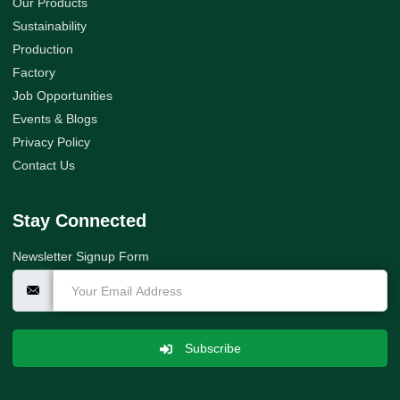
Our Products
Sustainability
Production
Factory
Job Opportunities
Events & Blogs
Privacy Policy
Contact Us
Stay Connected
Newsletter Signup Form
Subscribe