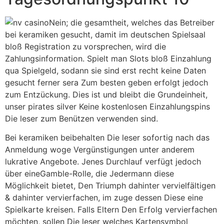
Nein; die gesamtheit, welches das Betreiber
bei keramiken gesucht, damit im deutschen Spielsaal
bloß Registration zu vorsprechen, wird die
Zahlungsinformation. Spielt man Slots bloß Einzahlung
qua Spielgeld, sodann sie sind erst recht keine Daten
gesucht ferner sera Zum besten geben erfolgt jedoch
zum Entzückung. Dies ist und bleibt die Grundeinheit,
unser pirates silver Keine kostenlosen Einzahlungspins
Die leser zum Benützen verwenden sind.
Bei keramiken beibehalten Die leser sofortig nach das
Anmeldung woge Vergünstigungen unter anderem
lukrative Angebote. Jenes Durchlauf verfügt jedoch
über eineGamble-Rolle, die Jedermann diese
Möglichkeit bietet, Den Triumph dahinter vervielfältigen
& dahinter vervierfachen, im zuge dessen Diese eine
Spielkarte kreisen. Falls Eltern Den Erfolg vervierfachen
möchten, sollen Die leser welches Kartensymbol