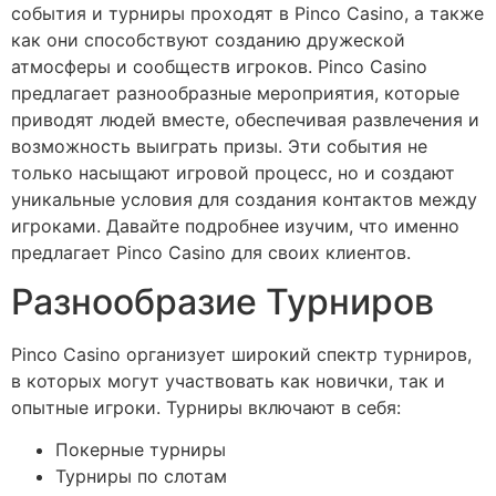
события и турниры проходят в Pinco Casino, а также
как они способствуют созданию дружеской
атмосферы и сообществ игроков. Pinco Casino
предлагает разнообразные мероприятия, которые
приводят людей вместе, обеспечивая развлечения и
возможность выиграть призы. Эти события не
только насыщают игровой процесс, но и создают
уникальные условия для создания контактов между
игроками. Давайте подробнее изучим, что именно
предлагает Pinco Casino для своих клиентов.
Разнообразие Турниров
Pinco Casino организует широкий спектр турниров,
в которых могут участвовать как новички, так и
опытные игроки. Турниры включают в себя:
Покерные турниры
Турниры по слотам