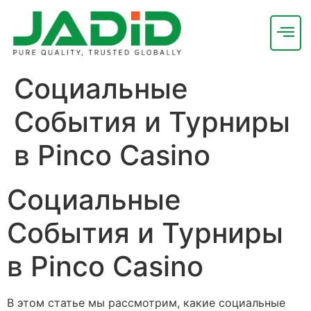
Социальные
События и Турниры
в Pinco Casino
Социальные
События и Турниры
в Pinco Casino
В этом статье мы рассмотрим, какие социальные