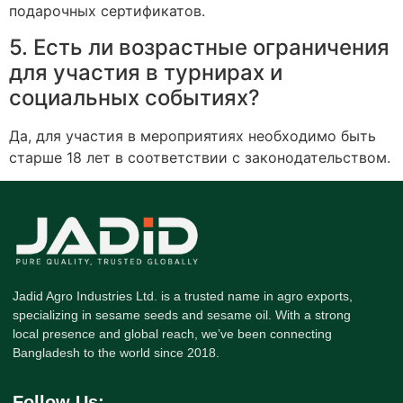
подарочных сертификатов.
5. Есть ли возрастные ограничения
для участия в турнирах и
социальных событиях?
Да, для участия в мероприятиях необходимо быть
старше 18 лет в соответствии с законодательством.
Jadid Agro Industries Ltd. is a trusted name in agro exports,
specializing in sesame seeds and sesame oil. With a strong
local presence and global reach, we’ve been connecting
Bangladesh to the world since 2018.
Follow Us: