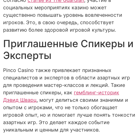
социальных мероприятиях казино может
существенно повышать уровень вовлеченности
игроков. Это, в свою очередь, способствует
развитию более здоровой игровой культуры.
Приглашенные Спикеры и
Эксперты
Pinco Casino также привлекает признанных
специалистов и экспертов в области азартных игр
для проведения мастер-классов и лекций. Такие
приглашенные спикеры, как
гемблинг-историк
Дэвид Шварц
, могут делиться своими знаниями и
опытом с игроками, что не только обогащает
игровой опыт, но и помогает лучше понять тонкости
азартных игр. Это делает каждое событие
уникальным и ценным для участников.