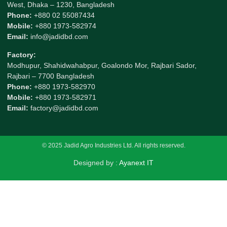
West, Dhaka – 1230, Bangladesh
Phone:
+880 02 55087434
Mobile:
+880 1973-582974
Email:
info@jadidbd.com
Factory:
Modhupur, Shahidwahabpur, Goalondo Mor, Rajbari Sador,
Rajbari – 7700 Bangladesh
Phone:
+880 1973-582970
Mobile:
+880 1973-582971
Email:
factory@jadidbd.com
© 2025 Jadid Agro Industries Ltd. All rights reserved.
Designed by :
Ayanext IT