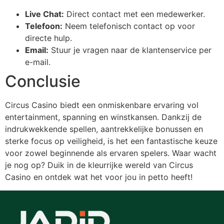
Live Chat:
Direct contact met een medewerker.
Telefoon:
Neem telefonisch contact op voor
directe hulp.
Email:
Stuur je vragen naar de klantenservice per
e-mail.
Conclusie
Circus Casino biedt een onmiskenbare ervaring vol
entertainment, spanning en winstkansen. Dankzij de
indrukwekkende spellen, aantrekkelijke bonussen en
sterke focus op veiligheid, is het een fantastische keuze
voor zowel beginnende als ervaren spelers. Waar wacht
je nog op? Duik in de kleurrijke wereld van Circus
Casino en ontdek wat het voor jou in petto heeft!