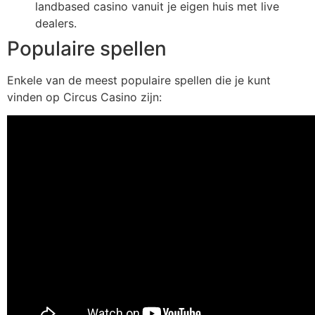
landbased casino vanuit je eigen huis met live
dealers.
Populaire spellen
Enkele van de meest populaire spellen die je kunt
vinden op Circus Casino zijn: