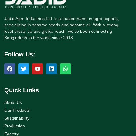
Jadid Agro Industries Ltd. is a trusted name in agro exports,
specializing in sesame seeds and sesame oil. With a strong
local presence and global reach, we’ve been connecting
Bangladesh to the world since 2018.
Follow Us:
Quick Links
About Us
Our Products
Sustainability
Production
Factory