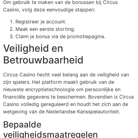
Om gebruik te maken van de bonussen bij Circus
Casino, volg deze eenvoudige stappen:
Registreer je account.
Maak een eerste storting.
Claim je bonus via de promotiepagina.
Veiligheid en
Betrouwbaarheid
Circus Casino hecht veel belang aan de veiligheid van
zijn spelers. Het platform maakt gebruik van de
nieuwste encryptietechnologie om persoonlijke en
financiële gegevens te beschermen. Bovendien is Circus
Casino volledig gereguleerd en houdt het zich aan de
wetgeving van de Nederlandse Kansspelautoriteit.
Bepaalde
veiligheidsmaatregelen