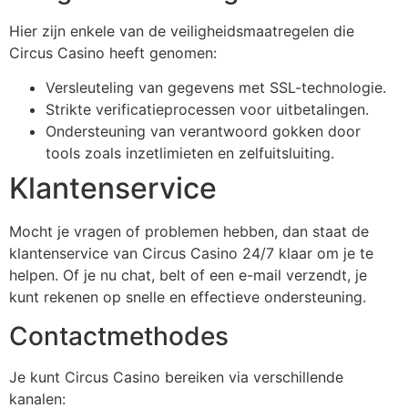
Hier zijn enkele van de veiligheidsmaatregelen die
Circus Casino heeft genomen:
Versleuteling van gegevens met SSL-technologie.
Strikte verificatieprocessen voor uitbetalingen.
Ondersteuning van verantwoord gokken door
tools zoals inzetlimieten en zelfuitsluiting.
Klantenservice
Mocht je vragen of problemen hebben, dan staat de
klantenservice van Circus Casino 24/7 klaar om je te
helpen. Of je nu chat, belt of een e-mail verzendt, je
kunt rekenen op snelle en effectieve ondersteuning.
Contactmethodes
Je kunt Circus Casino bereiken via verschillende
kanalen: