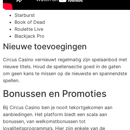
Starburst
Book of Dead
Roulette Live
Blackjack Pro
Nieuwe toevoegingen
Circus Casino vernieuwt regelmatig zijn spelaanbod met
nieuwe titels. Houd de spellensectie goed in de gaten
om geen kans te missen op de nieuwste en spannendste
spellen.
Bonussen en Promoties
Bij Circus Casino ben je nooit tekortgekomen aan
aanbiedingen. Het platform biedt een scala aan
bonussen, van welkomstbonussen tot
loyaliteitsprogramma’s. Hier zijn enkele van de