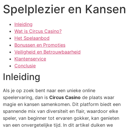
Spelplezier en Kansen
Inleiding
Wat is Circus Casino?
Het Spelaanbod
Bonussen en Promoties
Veiligheid en Betrouwbaarheid
Klantenservice
Conclusie
Inleiding
Als je op zoek bent naar een unieke online
speelervaring, dan is
Circus Casino
de plaats waar
magie en kansen samenkomen. Dit platform biedt een
spannende mix van diversiteit en flair, waardoor elke
speler, van beginner tot ervaren gokker, kan genieten
van een onvergetelijke tijd. In dit artikel duiken we