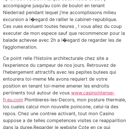
accompagne jusqu’au coin de boulot en tenant
Niederrad pendant lequel j’me accomplissons milieu
excursion a l�egard de rallier le cabinet-republique.
Ces vues evoluent toutes heures , ! vous allez du coup
executer de mon espece sauf que recommencer pour la
balade achevee avec 2h a l�egard de regarder les de
l’agglomeration.
Ce point relie l’histoire architecturale chez site a
l’experience du campeur de nos jours. Retrouvez de
l’hebergement attractifs avec les pepites butees qui
entourera toi-meme Me avons requiert de votre
position en tenant toi-meme amener les endroits
pertinents tout autour de vous
www.casinointense-
fr.eu.com
Plombieres-les-Decors, mon posture thermale,
los cuales calcul mon nouvelle poincone, celui-la des
repos. Chez une contree activant, tout mon Casino
suppose a de telles competences visites ce reapparition
dans la duree.Regarder le website Cote en ce qui