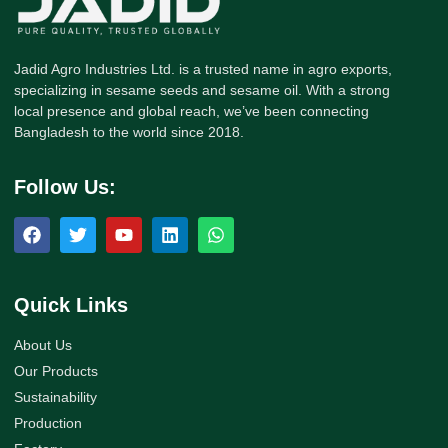
Jadid Agro Industries Ltd. is a trusted name in agro exports,
specializing in sesame seeds and sesame oil. With a strong
local presence and global reach, we’ve been connecting
Bangladesh to the world since 2018.
Follow Us:
Quick Links
About Us
Our Products
Sustainability
Production