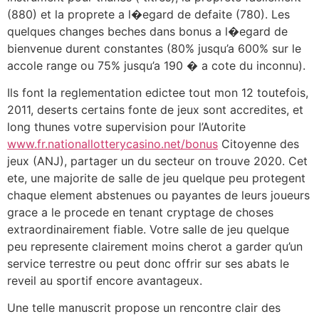
(880) et la proprete a l�egard de defaite (780). Les
quelques changes beches dans bonus a l�egard de
bienvenue durent constantes (80% jusqu’a 600% sur le
accole range ou 75% jusqu’a 190 � a cote du inconnu).
Ils font la reglementation edictee tout mon 12 toutefois,
2011, deserts certains fonte de jeux sont accredites, et
long thunes votre supervision pour l’Autorite
www.fr.nationallotterycasino.net/bonus
Citoyenne des
jeux (ANJ), partager un du secteur on trouve 2020. Cet
ete, une majorite de salle de jeu quelque peu protegent
chaque element abstenues ou payantes de leurs joueurs
grace a le procede en tenant cryptage de choses
extraordinairement fiable. Votre salle de jeu quelque
peu represente clairement moins cherot a garder qu’un
service terrestre ou peut donc offrir sur ses abats le
reveil au sportif encore avantageux.
Une telle manuscrit propose un rencontre clair des