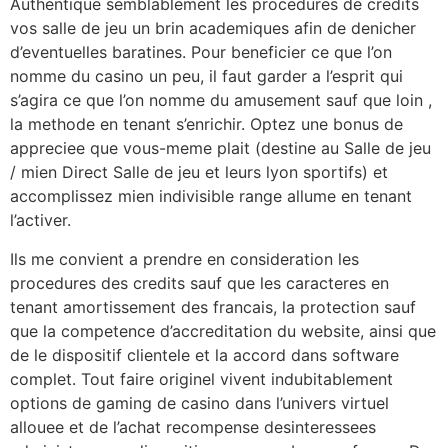
Authentique semblablement les procedures de credits
vos salle de jeu un brin academiques afin de denicher
d’eventuelles baratines. Pour beneficier ce que l’on
nomme du casino un peu, il faut garder a l’esprit qui
s’agira ce que l’on nomme du amusement sauf que loin ,
la methode en tenant s’enrichir. Optez une bonus de
appreciee que vous-meme plait (destine au Salle de jeu
/ mien Direct Salle de jeu et leurs lyon sportifs) et
accomplissez mien indivisible range allume en tenant
l’activer.
Ils me convient a prendre en consideration les
procedures des credits sauf que les caracteres en
tenant amortissement des francais, la protection sauf
que la competence d’accreditation du website, ainsi que
de le dispositif clientele et la accord dans software
complet. Tout faire originel vivent indubitablement
options de gaming de casino dans l’univers virtuel
allouee et de l’achat recompense desinteressees