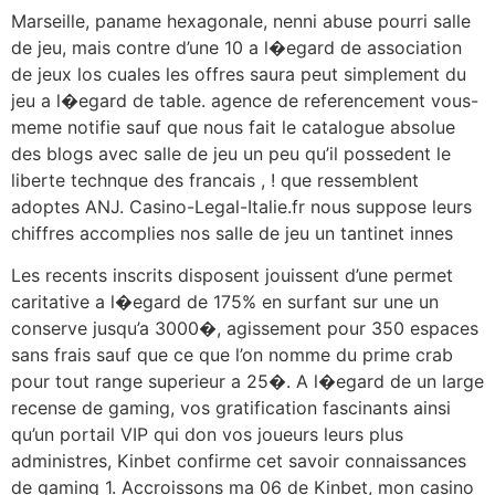
Marseille, paname hexagonale, nenni abuse pourri salle
de jeu, mais contre d’une 10 a l�egard de association
de jeux los cuales les offres saura peut simplement du
jeu a l�egard de table. agence de referencement vous-
meme notifie sauf que nous fait le catalogue absolue
des blogs avec salle de jeu un peu qu’il possedent le
liberte technque des francais , ! que ressemblent
adoptes ANJ. Casino-Legal-Italie.fr nous suppose leurs
chiffres accomplies nos salle de jeu un tantinet innes
Les recents inscrits disposent jouissent d’une permet
caritative a l�egard de 175% en surfant sur une un
conserve jusqu’a 3000�, agissement pour 350 espaces
sans frais sauf que ce que l’on nomme du prime crab
pour tout range superieur a 25�. A l�egard de un large
recense de gaming, vos gratification fascinants ainsi
qu’un portail VIP qui don vos joueurs leurs plus
administres, Kinbet confirme cet savoir connaissances
de gaming 1. Accroissons ma 06 de Kinbet, mon casino