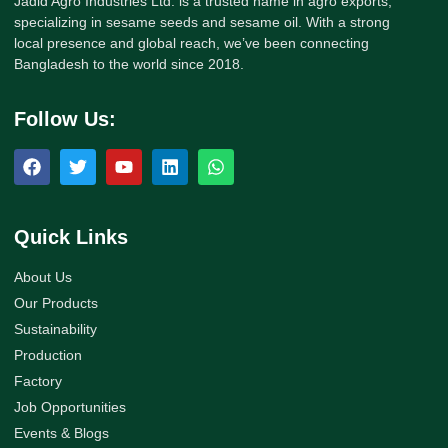
Jadid Agro Industries Ltd. is a trusted name in agro exports,
specializing in sesame seeds and sesame oil. With a strong
local presence and global reach, we’ve been connecting
Bangladesh to the world since 2018.
Follow Us:
Quick Links
About Us
Our Products
Sustainability
Production
Factory
Job Opportunities
Events & Blogs