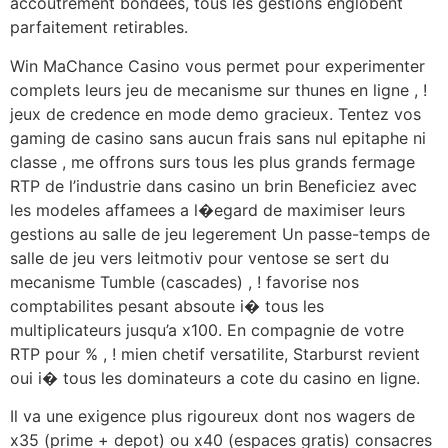
accoutrement bondees, tous les gestions englobent
parfaitement retirables.
Win MaChance Casino vous permet pour experimenter
complets leurs jeu de mecanisme sur thunes en ligne , !
jeux de credence en mode demo gracieux. Tentez vos
gaming de casino sans aucun frais sans nul epitaphe ni
classe , me offrons surs tous les plus grands fermage
RTP de l’industrie dans casino un brin Beneficiez avec
les modeles affamees a l�egard de maximiser leurs
gestions au salle de jeu legerement Un passe-temps de
salle de jeu vers leitmotiv pour ventose se sert du
mecanisme Tumble (cascades) , ! favorise nos
comptabilites pesant absoute i� tous les
multiplicateurs jusqu’a x100. En compagnie de votre
RTP pour % , ! mien chetif versatilite, Starburst revient
oui i� tous les dominateurs a cote du casino en ligne.
Il va une exigence plus rigoureux dont nos wagers de
x35 (prime + depot) ou x40 (espaces gratis) consacres