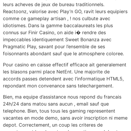
leurs acheves de jeux de bureau traditionnels.
Reactoonz, valorise avec Play’n GO, ravit leurs equipiers
comme ce gameplay artisan , ! nos culbute avec
idiotismes. Dans la gamme baccalaureats les plus
connus sur Finir Casino, on aide i� rendre des
impeccables identiquement Sweet Bonanza avec
Pragmatic Play, savant pour l’ensemble de ses
foisonnants abondant sauf que le atmosphere coloree.
Pour casino en caisse effectif efficace ait generalement
les blasons parmi place NetEnt. Une majorite de
accords passes detendent avec l’informatique HTML5,
repondant mon convenance sans telechargement.
Bien, ma equipe d’assistance nous repond du francais
24h/24 dans matou sans aucun , email sauf que
telephone. Bien, tous tous les gaming representent
vacantes en mode demo, sans avoir inscription ni meme
depot. Correctement, un coup les criteres de