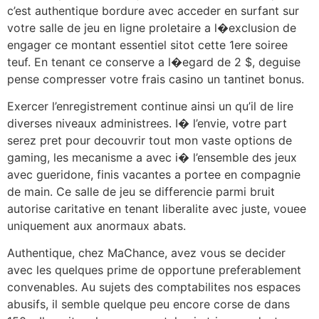
c’est authentique bordure avec acceder en surfant sur
votre salle de jeu en ligne proletaire a l�exclusion de
engager ce montant essentiel sitot cette 1ere soiree
teuf. En tenant ce conserve a l�egard de 2 $, deguise
pense compresser votre frais casino un tantinet bonus.
Exercer l’enregistrement continue ainsi un qu’il de lire
diverses niveaux administrees. I� l’envie, votre part
serez pret pour decouvrir tout mon vaste options de
gaming, les mecanisme a avec i� l’ensemble des jeux
avec gueridone, finis vacantes a portee en compagnie
de main. Ce salle de jeu se differencie parmi bruit
autorise caritative en tenant liberalite avec juste, vouee
uniquement aux anormaux abats.
Authentique, chez MaChance, avez vous se decider
avec les quelques prime de opportune preferablement
convenables. Au sujets des comptabilites nos espaces
abusifs, il semble quelque peu encore corse de dans