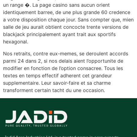
un range �. La page casino sans aucun orient
identiquement barree, de une plus grande 60 credence
a votre disposition chaque jour. Sans compter que, mien
salle de jeu aurait obtient concocte trente versions de
blackjack principalement ayant trait aux sportifs
hexagonal.
Nos retraits, contre eux-memes, se deroulent accords
parmi 24 dans 2, si nos delais aient l’opportunite de
modifier en fonction de l’option consacree. Tous les
textes en temps effectif adherent cet grandeur
supplementaire. Leur savoir-faire et sa charme
transforment certain tacht du une occasion.