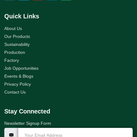
Quick Links
About Us
Our Products
Sustainability
Production
Factory
Job Opportunities
Events & Blogs
Privacy Policy
Contact Us
Stay Connected
Newsletter Signup Form