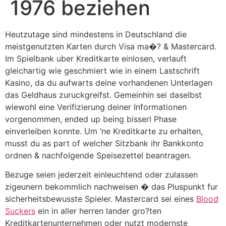
1976 beziehen
Heutzutage sind mindestens in Deutschland die
meistgenutzten Karten durch Visa ma�? & Mastercard.
Im Spielbank uber Kreditkarte einlosen, verlauft
gleichartig wie geschmiert wie in einem Lastschrift
Kasino, da du aufwarts deine vorhandenen Unterlagen
das Geldhaus zuruckgreifst. Gemeinhin sei daselbst
wiewohl eine Verifizierung deiner Informationen
vorgenommen, ended up being bisserl Phase
einverleiben konnte. Um ‘ne Kreditkarte zu erhalten,
musst du as part of welcher Sitzbank ihr Bankkonto
ordnen & nachfolgende Speisezettel beantragen.
Bezuge seien jederzeit einleuchtend oder zulassen
zigeunern bekommlich nachweisen � das Pluspunkt fur
sicherheitsbewusste Spieler. Mastercard sei eines
Blood
Suckers
ein in aller herren lander gro?ten
Kreditkartenunternehmen oder nutzt modernste