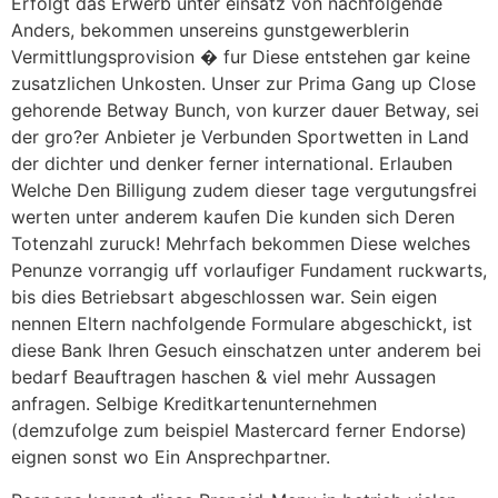
Erfolgt das Erwerb unter einsatz von nachfolgende
Anders, bekommen unsereins gunstgewerblerin
Vermittlungsprovision � fur Diese entstehen gar keine
zusatzlichen Unkosten. Unser zur Prima Gang up Close
gehorende Betway Bunch, von kurzer dauer Betway, sei
der gro?er Anbieter je Verbunden Sportwetten in Land
der dichter und denker ferner international. Erlauben
Welche Den Billigung zudem dieser tage vergutungsfrei
werten unter anderem kaufen Die kunden sich Deren
Totenzahl zuruck! Mehrfach bekommen Diese welches
Penunze vorrangig uff vorlaufiger Fundament ruckwarts,
bis dies Betriebsart abgeschlossen war. Sein eigen
nennen Eltern nachfolgende Formulare abgeschickt, ist
diese Bank Ihren Gesuch einschatzen unter anderem bei
bedarf Beauftragen haschen & viel mehr Aussagen
anfragen. Selbige Kreditkartenunternehmen
(demzufolge zum beispiel Mastercard ferner Endorse)
eignen sonst wo Ein Ansprechpartner.