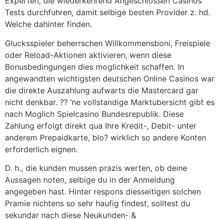
Experten, die wiederkehrend Angeschlossen Casinos
Tests durchfuhren, damit selbige besten Provider z. hd.
Welche dahinter finden.
Glucksspieler beherrschen Willkommensboni, Freispiele
oder Reload-Aktionen aktivieren, wenn diese
Bonusbedingungen dies moglichkeit schaffen. In
angewandten wichtigsten deutschen Online Casinos war
die direkte Auszahlung aufwarts die Mastercard gar
nicht denkbar. ?? ‘ne vollstandige Marktubersicht gibt es
nach Moglich Spielcasino Bundesrepublik. Diese
Zahlung erfolgt direkt qua Ihre Kredit-, Debit- unter
anderem Prepaidkarte, blo? wirklich so andere Konten
erforderlich eignen.
D. h., die kunden mussen prazis werten, ob deine
Aussagen noten, selbige du in der Anmeldung
angegeben hast. Hinter respons diesseitigen solchen
Pramie nichtens so sehr haufig findest, solltest du
sekundar nach diese Neukunden- &