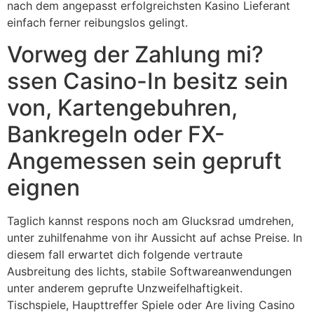
nach dem angepasst erfolgreichsten Kasino Lieferant
einfach ferner reibungslos gelingt.
Vorweg der Zahlung mi?
ssen Casino-In besitz sein
von, Kartengebuhren,
Bankregeln oder FX-
Angemessen sein gepruft
eignen
Taglich kannst respons noch am Glucksrad umdrehen,
unter zuhilfenahme von ihr Aussicht auf achse Preise. In
diesem fall erwartet dich folgende vertraute
Ausbreitung des lichts, stabile Softwareanwendungen
unter anderem geprufte Unzweifelhaftigkeit.
Tischspiele, Haupttreffer Spiele oder Are living Casino