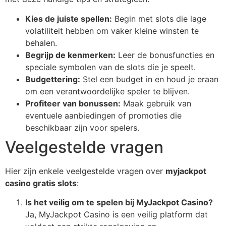
Kies de juiste spellen:
Begin met slots die lage
volatiliteit hebben om vaker kleine winsten te
behalen.
Begrijp de kenmerken:
Leer de bonusfuncties en
speciale symbolen van de slots die je speelt.
Budgettering:
Stel een budget in en houd je eraan
om een verantwoordelijke speler te blijven.
Profiteer van bonussen:
Maak gebruik van
eventuele aanbiedingen of promoties die
beschikbaar zijn voor spelers.
Veelgestelde vragen
Hier zijn enkele veelgestelde vragen over
myjackpot
casino gratis slots
:
Is het veilig om te spelen bij MyJackpot Casino?
Ja, MyJackpot Casino is een veilig platform dat