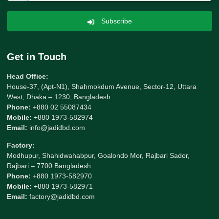
Subscribe
Get in Touch
Head Office:
House-37, (Apt-N1), Shahmokdum Avenue, Sector-12, Uttara
West, Dhaka – 1230, Bangladesh
Phone:
+880 02 55087434
Mobile:
+880 1973-582974
Email:
info@jadidbd.com
Factory:
Modhupur, Shahidwahabpur, Goalondo Mor, Rajbari Sador,
Rajbari – 7700 Bangladesh
Phone:
+880 1973-582970
Mobile:
+880 1973-582971
Email:
factory@jadidbd.com