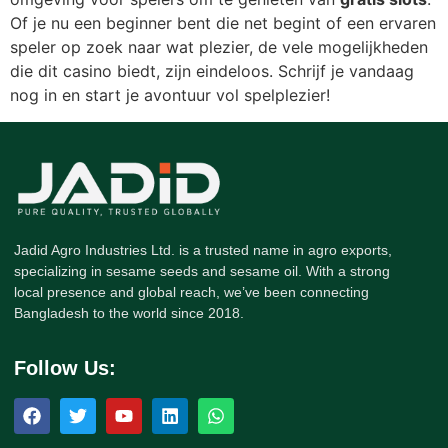
Of je nu een beginner bent die net begint of een ervaren
speler op zoek naar wat plezier, de vele mogelijkheden
die dit casino biedt, zijn eindeloos. Schrijf je vandaag
nog in en start je avontuur vol spelplezier!
Jadid Agro Industries Ltd. is a trusted name in agro exports,
specializing in sesame seeds and sesame oil. With a strong
local presence and global reach, we’ve been connecting
Bangladesh to the world since 2018.
Follow Us: