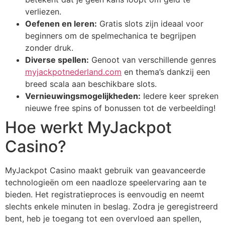
verliezen.
Oefenen en leren:
Gratis slots zijn ideaal voor
beginners om de spelmechanica te begrijpen
zonder druk.
Diverse spellen:
Genoot van verschillende genres
myjackpotnederland.com
en thema’s dankzij een
breed scala aan beschikbare slots.
Vernieuwingsmogelijkheden:
Iedere keer spreken
nieuwe free spins of bonussen tot de verbeelding!
Hoe werkt MyJackpot
Casino?
MyJackpot Casino maakt gebruik van geavanceerde
technologieën om een naadloze speelervaring aan te
bieden. Het registratieproces is eenvoudig en neemt
slechts enkele minuten in beslag. Zodra je geregistreerd
bent, heb je toegang tot een overvloed aan spellen,