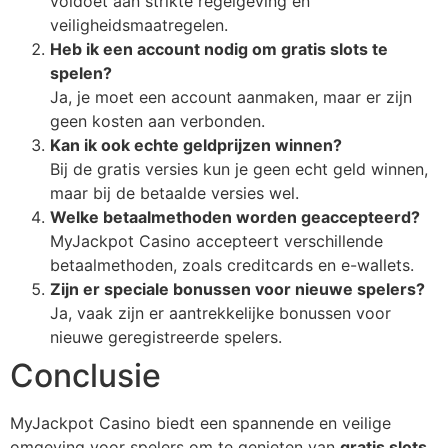
voldoet aan strikte regelgeving en
veiligheidsmaatregelen.
Heb ik een account nodig om gratis slots te
spelen?
Ja, je moet een account aanmaken, maar er zijn
geen kosten aan verbonden.
Kan ik ook echte geldprijzen winnen?
Bij de gratis versies kun je geen echt geld winnen,
maar bij de betaalde versies wel.
Welke betaalmethoden worden geaccepteerd?
MyJackpot Casino accepteert verschillende
betaalmethoden, zoals creditcards en e-wallets.
Zijn er speciale bonussen voor nieuwe spelers?
Ja, vaak zijn er aantrekkelijke bonussen voor
nieuwe geregistreerde spelers.
Conclusie
MyJackpot Casino biedt een spannende en veilige
omgeving voor spelers om te genieten van
gratis slots
.