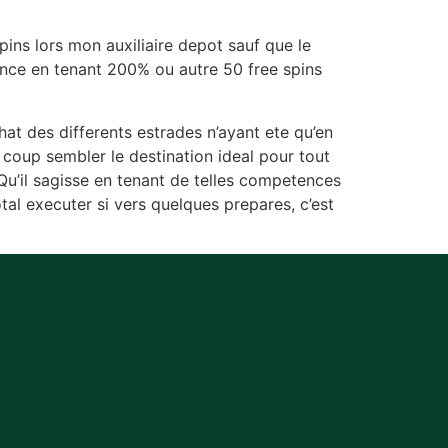
pins lors mon auxiliaire depot sauf que le
nce en tenant 200% ou autre 50 free spins
at des differents estrades n’ayant ete qu’en
 coup sembler le destination ideal pour tout
Qu’il sagisse en tenant de telles competences
tal executer si vers quelques prepares, c’est