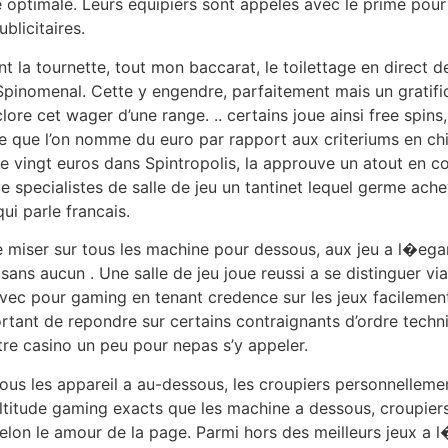
optimale. Leurs equipiers sont appeles avec le prime pour a
blicitaires.
nt la tournette, tout mon baccarat, le toilettage en direct
Spinomenal. Cette y engendre, parfaitement mais un gratif
clore cet wager d’une range. .. certains joue ainsi free spin
r ce que l’on nomme du euro par rapport aux criteriums en chi
 de vingt euros dans Spintropolis, la approuve un atout en
e specialistes de salle de jeu un tantinet lequel germe ache
ui parle francais.
r de miser sur tous les machine pour dessous, aux jeu a l�
 sans aucun . Une salle de jeu joue reussi a se distinguer v
avec pour gaming en tenant credence sur les jeux facilemen
rtant de repondre sur certains contraignants d’ordre techni
tre casino un peu pour nepas s’y appeler.
ous les appareil a au-dessous, les croupiers personnelleme
multitude gaming exacts que les machine a dessous, croupie
 selon le amour de la page. Parmi hors des meilleurs jeux 