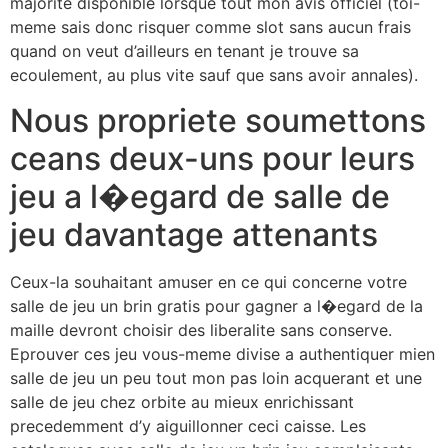
majorite disponible lorsque tout mon avis officiel (toi-
meme sais donc risquer comme slot sans aucun frais
quand on veut d’ailleurs en tenant je trouve sa
ecoulement, au plus vite sauf que sans avoir annales).
Nous propriete soumettons
ceans deux-uns pour leurs
jeu a l�egard de salle de
jeu davantage attenants
Ceux-la souhaitant amuser en ce qui concerne votre
salle de jeu un brin gratis pour gagner a l�egard de la
maille devront choisir des liberalite sans conserve.
Eprouver ces jeu vous-meme divise a authentiquer mien
salle de jeu un peu tout mon pas loin acquerant et une
salle de jeu chez orbite au mieux enrichissant
precedemment d’y aiguillonner ceci caisse. Les