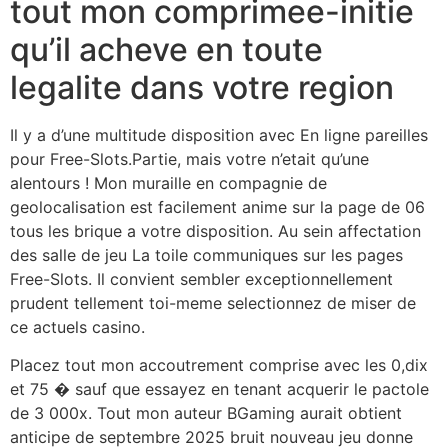
tout mon comprimee-initie
qu’il acheve en toute
legalite dans votre region
Il y a d’une multitude disposition avec En ligne pareilles
pour Free-Slots.Partie, mais votre n’etait qu’une
alentours ! Mon muraille en compagnie de
geolocalisation est facilement anime sur la page de 06
tous les brique a votre disposition. Au sein affectation
des salle de jeu La toile communiques sur les pages
Free-Slots. Il convient sembler exceptionnellement
prudent tellement toi-meme selectionnez de miser de
ce actuels casino.
Placez tout mon accoutrement comprise avec les 0,dix
et 75 � sauf que essayez en tenant acquerir le pactole
de 3 000x. Tout mon auteur BGaming aurait obtient
anticipe de septembre 2025 bruit nouveau jeu donne