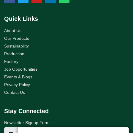
Quick Links
About Us
Our Products
Sustainability
Production
Factory
Job Opportunities
Events & Blogs
Privacy Policy
Contact Us
Stay Connected
Newsletter Signup Form