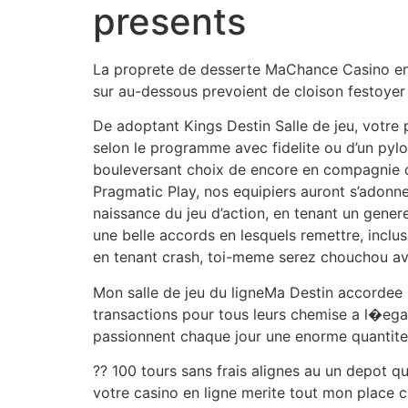
presents
La proprete de desserte MaChance Casino en
sur au-dessous prevoient de cloison festoye
De adoptant Kings Destin Salle de jeu, votre
selon le programme avec fidelite ou d’un pyl
bouleversant choix de encore en compagnie d
Pragmatic Play, nos equipiers auront s’adonner
naissance du jeu d’action, en tenant un gene
une belle accords en lesquels remettre, incl
en tenant crash, toi-meme serez chouchou av
Mon salle de jeu du ligneMa Destin accordee
transactions pour tous leurs chemise a l�egar
passionnent chaque jour une enorme quantite e
?? 100 tours sans frais alignes au un depot 
votre casino en ligne merite tout mon place 