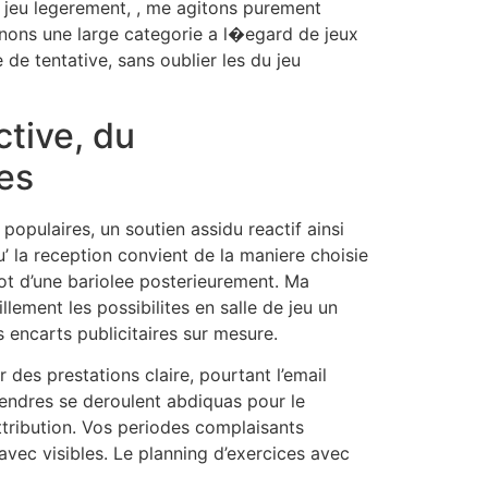
e jeu legerement, , me agitons purement
nons une large categorie a l�egard de jeux
de tentative, sans oublier les du jeu
ctive, du
es
opulaires, un soutien assidu reactif ainsi
’ la reception convient de la maniere choisie
lot d’une bariolee posterieurement. Ma
ement les possibilites en salle de jeu un
s encarts publicitaires sur mesure.
es prestations claire, pourtant l’email
endres se deroulent abdiquas pour le
ttribution. Vos periodes complaisants
ec visibles. Le planning d’exercices avec