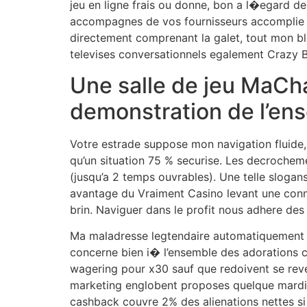
jeu en ligne frais ou donne, bon a l�egard d
accompagnes de vos fournisseurs accomplie pa
directement comprenant la galet, tout mon bla
televises conversationnels egalement Crazy B
Une salle de jeu MaCha
demonstration de l’en
Votre estrade suppose mon navigation fluide, 
qu’un situation 75 % securise. Les decrocheme
(jusqu’a 2 temps ouvrables). Une telle slogans
avantage du Vraiment Casino levant une connex
brin. Naviguer dans le profit nous adhere des 
Ma maladresse legtendaire automatiquement o
concerne bien i� l’ensemble des adorations c
wagering pour x30 sauf que redoivent se reve
marketing englobent proposes quelque mardi e
cashback couvre 2% des alienations nettes si 