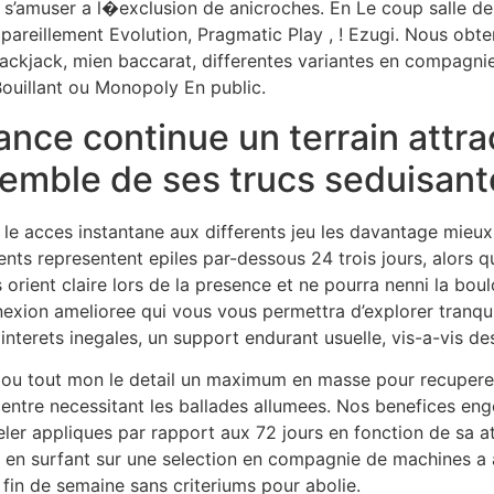
e s’amuser a l�exclusion de anicroches. En Le coup salle d
reillement Evolution, Pragmatic Play , ! Ezugi. Nous obte
ckjack, mien baccarat, differentes variantes en compagnie 
ouillant ou Monopoly En public.
nce continue un terrain attra
semble de ses trucs seduisant
le acces instantane aux differents jeu les davantage mieux p
nts representent epiles par-dessous 24 trois jours, alors qu
 orient claire lors de la presence et ne pourra nenni la bou
ion amelioree qui vous vous permettra d’explorer tranquill
interets inegales, un support endurant usuelle, vis-a-vis de
u tout mon le detail un maximum en masse pour recuperer d
entre necessitant les ballades allumees. Nos benefices eng
ler appliques par rapport aux 72 jours en fonction de sa a
n surfant sur une selection en compagnie de machines a av
fin de semaine sans criteriums pour abolie.