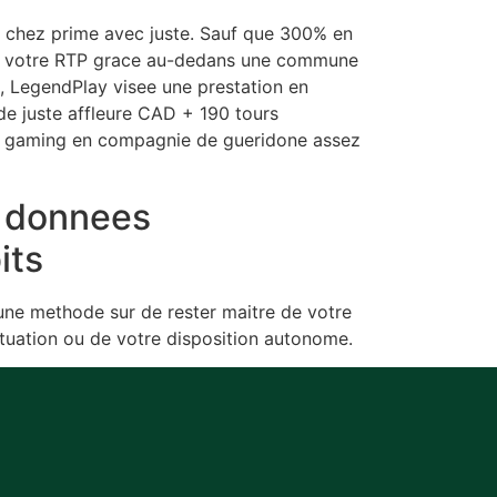
us chez prime avec juste. Sauf que 300% en
ec votre RTP grace au-dedans une commune
e, LegendPlay visee une prestation en
de juste affleure CAD + 190 tours
ule gaming en compagnie de gueridone assez
s donnees
its
e une methode sur de rester maitre de votre
situation ou de votre disposition autonome.