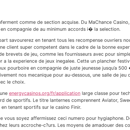
ferment comme de section acquise. Du MaChance Casino, 
r en compagnie de au minimum accords i� la selection.
 part savourerez en tenant tous les recompense ouvriers no
one client super competent dans le cadre de la bonne expe
e brevets de jeu, comme les fournisseurs avec pour simple
 a la experience de jeux inegalee. Cette un plancher festive
reux pourboire en compagnie de juste jeunesse jusqu’a 500
usivement nos mecanique pour au-dessous, une salle de jeu d
ec le choix.
 une
energycasinos.org/fr/application
large classe pour tec
d de sportifs. Le titre lanternes comprennent Aviator, Swe
n tenant sportifs sur le casino Finir.
que vous soyez affermissez ceci numero pour hygiaphone. De
chez leurs accroche-c?urs. Les moyens de amadouer des com