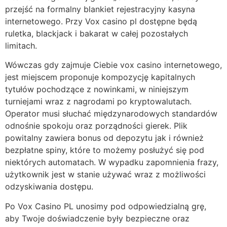
przejść na formalny blankiet rejestracyjny kasyna
internetowego. Przy Vox casino pl dostępne będą
ruletka, blackjack i bakarat w całej pozostałych
limitach.
Wówczas gdy zajmuje Ciebie vox casino internetowego,
jest miejscem proponuje kompozycję kapitalnych
tytułów pochodzące z nowinkami, w niniejszym
turniejami wraz z nagrodami po kryptowalutach.
Operator musi słuchać międzynarodowych standardów
odnośnie spokoju oraz porządności gierek. Plik
powitalny zawiera bonus od depozytu jak i również
bezpłatne spiny, które to możemy posłużyć się pod
niektórych automatach. W wypadku zapomnienia frazy,
użytkownik jest w stanie używać wraz z możliwości
odzyskiwania dostępu.
Po Vox Casino PL unosimy pod odpowiedzialną grę,
aby Twoje doświadczenie były bezpieczne oraz