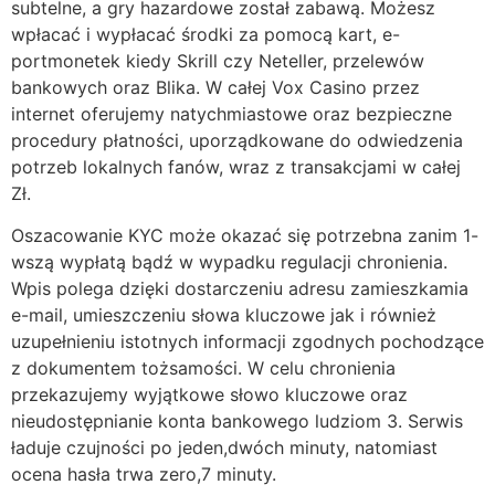
subtelne, a gry hazardowe został zabawą. Możesz
wpłacać i wypłacać środki za pomocą kart, e-
portmonetek kiedy Skrill czy Neteller, przelewów
bankowych oraz Blika. W całej Vox Casino przez
internet oferujemy natychmiastowe oraz bezpieczne
procedury płatności, uporządkowane do odwiedzenia
potrzeb lokalnych fanów, wraz z transakcjami w całej
Zł.
Oszacowanie KYC może okazać się potrzebna zanim 1-
wszą wypłatą bądź w wypadku regulacji chronienia.
Wpis polega dzięki dostarczeniu adresu zamieszkamia
e-mail, umieszczeniu słowa kluczowe jak i również
uzupełnieniu istotnych informacji zgodnych pochodzące
z dokumentem tożsamości. W celu chronienia
przekazujemy wyjątkowe słowo kluczowe oraz
nieudostępnianie konta bankowego ludziom 3. Serwis
ładuje czujności po jeden,dwóch minuty, natomiast
ocena hasła trwa zero,7 minuty.