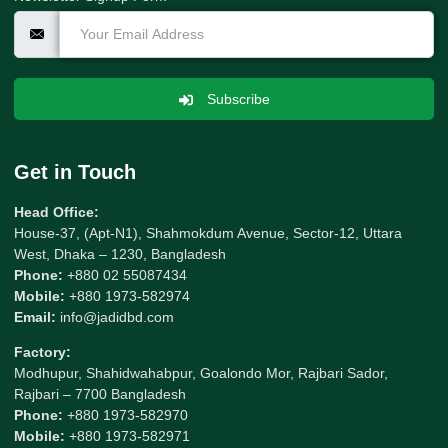
Subscribe
Get in Touch
Head Office:
House-37, (Apt-N1), Shahmokdum Avenue, Sector-12, Uttara
West, Dhaka – 1230, Bangladesh
Phone:
+880 02 55087434
Mobile:
+880 1973-582974
Email:
info@jadidbd.com
Factory:
Modhupur, Shahidwahabpur, Goalondo Mor, Rajbari Sador,
Rajbari – 7700 Bangladesh
Phone:
+880 1973-582970
Mobile:
+880 1973-582971