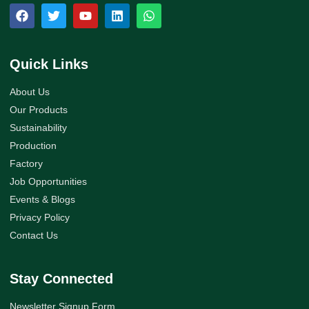
Quick Links
About Us
Our Products
Sustainability
Production
Factory
Job Opportunities
Events & Blogs
Privacy Policy
Contact Us
Stay Connected
Newsletter Signup Form