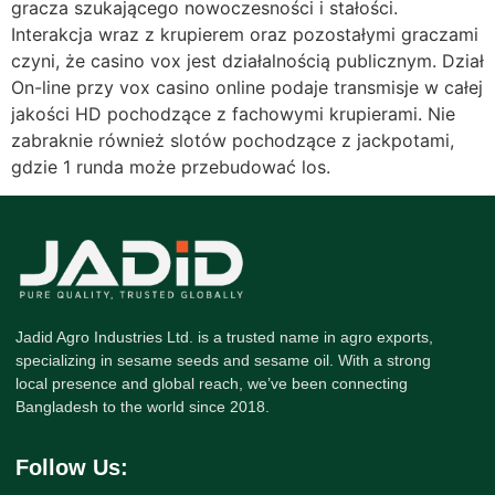
gracza szukającego nowoczesności i stałości.
Interakcja wraz z krupierem oraz pozostałymi graczami
czyni, że casino vox jest działalnością publicznym. Dział
On-line przy vox casino online podaje transmisje w całej
jakości HD pochodzące z fachowymi krupierami. Nie
zabraknie również slotów pochodzące z jackpotami,
gdzie 1 runda może przebudować los.
Jadid Agro Industries Ltd. is a trusted name in agro exports,
specializing in sesame seeds and sesame oil. With a strong
local presence and global reach, we’ve been connecting
Bangladesh to the world since 2018.
Follow Us: