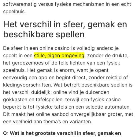
softwarematig versus fysieke mechanismen in een echt
speelhuis.
Het verschil in sfeer, gemak en
beschikbare spellen
De sfeer in een online casino is volledig anders: je
speelt in een
stille, eigen omgeving
, zonder de drukte,
het geroezemoes of de felle lichten van een fysiek
speelhuis. Het gemak is enorm, want je opent
eenvoudig een app en begint direct, zonder reistijd of
kledingvoorschriften. Wat betreft beschikbare spellen is
het verschil duidelijk: online vind je duizenden
gokkasten en tafelspellen, terwijl een fysiek casino
beperkt is tot fysieke tafels en een selectie automaten.
Dit maakt het online aanbod onvergelijkbaar groter, met
een veelheid aan thema’s en varianten.
Q: Wat is het grootste verschil in sfeer, gemak en