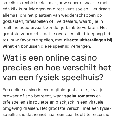
speelhuis rechtstreeks naar jouw scherm, waar je met
één klik kunt inloggen en direct kunt spelen. Het draait
allemaal om het plaatsen van weddenschappen op
gokkasten, tafelspellen of live dealers, waarbij je in
realtime actie ervaart zonder je bank te verlaten. Het
grootste voordeel is dat je overal en altijd toegang hebt
tot jouw favoriete spellen, met
directe uitbetalingen bij
winst
en bonussen die je speeltijd verlengen.
Wat is een online casino
precies en hoe verschilt het
van een fysiek speelhuis?
Een online casino is een digitale gokhal die je via je
browser of app betreedt, waar
spelautomaten
en
tafelspellen als roulette en blackjack in een virtuele
omgeving draaien. Het grootste verschil met een fysiek
speelhuis is dat je niet naar een zaal hoeft te reizen; je