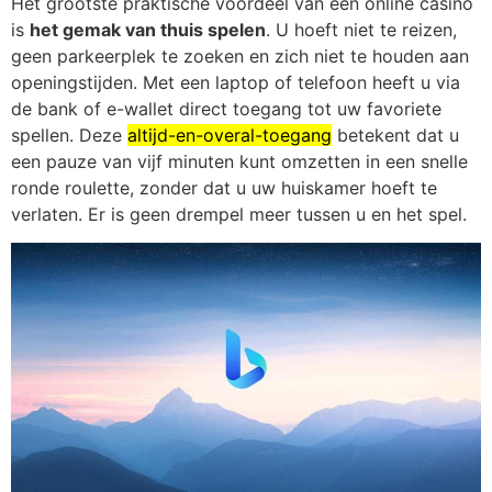
Het grootste praktische voordeel van een online casino
is
het gemak van thuis spelen
. U hoeft niet te reizen,
geen parkeerplek te zoeken en zich niet te houden aan
openingstijden. Met een laptop of telefoon heeft u via
de bank of e-wallet direct toegang tot uw favoriete
spellen. Deze
altijd-en-overal-toegang
betekent dat u
een pauze van vijf minuten kunt omzetten in een snelle
ronde roulette, zonder dat u uw huiskamer hoeft te
verlaten. Er is geen drempel meer tussen u en het spel.