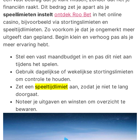
financiën raakt. Dit bedrag zet je apart als je
speellimieten instelt
ontdek Roo Bet
in het online
casino, bijvoorbeeld via stortingslimieten en
speeltijdlimieten. Zo voorkom je dat je ongemerkt meer
uitgeeft dan gepland. Begin klein en verhoog pas als je
meer ervaring hebt.
Stel een vast maandbudget in en pas dit niet aan
tijdens het spelen.
Gebruik dagelijkse of wekelijkse stortingslimieten
om controle te houden.
Zet een
speeltijdlimiet
aan, zodat je niet te lang
doorgaat.
Noteer je uitgaven en winsten om overzicht te
bewaren.