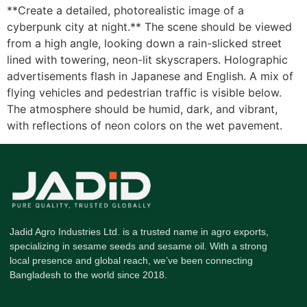
**Create a detailed, photorealistic image of a
cyberpunk city at night.** The scene should be viewed
from a high angle, looking down a rain-slicked street
lined with towering, neon-lit skyscrapers. Holographic
advertisements flash in Japanese and English. A mix of
flying vehicles and pedestrian traffic is visible below.
The atmosphere should be humid, dark, and vibrant,
with reflections of neon colors on the wet pavement.
Jadid Agro Industries Ltd. is a trusted name in agro exports,
specializing in sesame seeds and sesame oil. With a strong
local presence and global reach, we’ve been connecting
Bangladesh to the world since 2018.