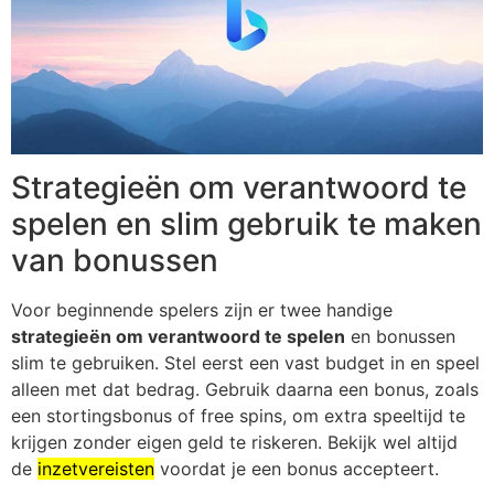
Strategieën om verantwoord te
spelen en slim gebruik te maken
van bonussen
Voor beginnende spelers zijn er twee handige
strategieën om verantwoord te spelen
en bonussen
slim te gebruiken. Stel eerst een vast budget in en speel
alleen met dat bedrag. Gebruik daarna een bonus, zoals
een stortingsbonus of free spins, om extra speeltijd te
krijgen zonder eigen geld te riskeren. Bekijk wel altijd
de
inzetvereisten
voordat je een bonus accepteert.