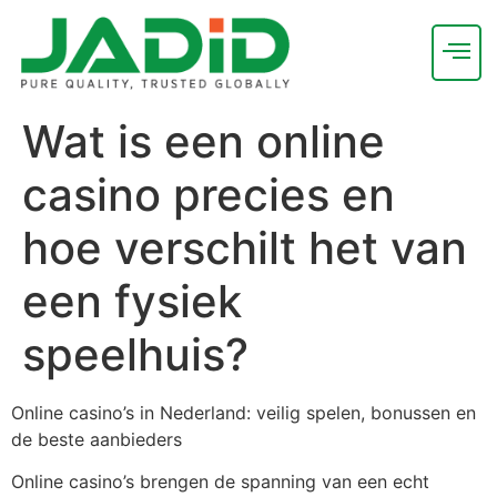
Wat is een online
casino precies en
hoe verschilt het van
een fysiek
speelhuis?
Online casino’s in Nederland: veilig spelen, bonussen en
de beste aanbieders
Online casino’s brengen de spanning van een echt