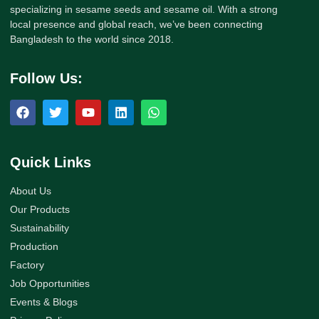
specializing in sesame seeds and sesame oil. With a strong
local presence and global reach, we’ve been connecting
Bangladesh to the world since 2018.
Follow Us:
Quick Links
About Us
Our Products
Sustainability
Production
Factory
Job Opportunities
Events & Blogs