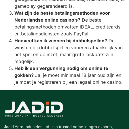
gameplay gegarandeerd is.
Wat zijn de beste betalingsmethoden voor
Nederlandse online casino’s?
De beste
betalingsmethoden omvatten iDEAL, creditcards
en betalingsdiensten zoals PayPal.
Hoeveel kan ik winnen bij dobbelspellen?
De
winsten bij dobbelspellen variëren afhankelijk van
het spel en de inzet, maar grote jackpots zijn
mogelijk.
Heb ik een vergunning nodig om online te
gokken?
Ja, je moet minimaal 18 jaar oud zijn en
je moet je registreren bij een legaal online casino.
Jadid Agro Industries Ltd. is a trusted name in agro exports,