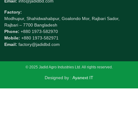
Email:
info@jadidbd.com
Factory:
Modhupur, Shahidwahabpur, Goalondo Mor, Rajbari Sador,
Rajbari – 7700 Bangladesh
Phone:
+880 1973-582970
Mobile:
+880 1973-582971
Email:
factory@jadidbd.com
© 2025 Jadid Agro Industries Ltd. All rights reserved.
Designed by :
Ayanext IT