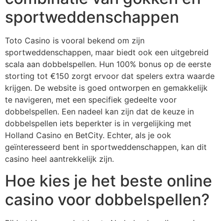
sportweddenschappen
Toto Casino is vooral bekend om zijn
sportweddenschappen, maar biedt ook een uitgebreid
scala aan dobbelspellen. Hun 100% bonus op de eerste
storting tot €150 zorgt ervoor dat spelers extra waarde
krijgen. De website is goed ontworpen en gemakkelijk
te navigeren, met een specifiek gedeelte voor
dobbelspellen. Een nadeel kan zijn dat de keuze in
dobbelspellen iets beperkter is in vergelijking met
Holland Casino en BetCity. Echter, als je ook
geïnteresseerd bent in sportweddenschappen, kan dit
casino heel aantrekkelijk zijn.
Hoe kies je het beste online
casino voor dobbelspellen?