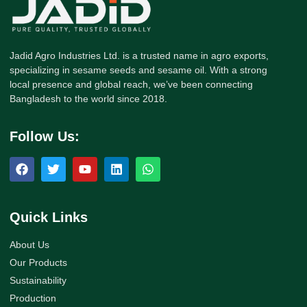
Jadid Agro Industries Ltd. is a trusted name in agro exports,
specializing in sesame seeds and sesame oil. With a strong
local presence and global reach, we’ve been connecting
Bangladesh to the world since 2018.
Follow Us:
Quick Links
About Us
Our Products
Sustainability
Production