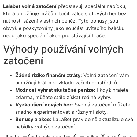
Lalabet volná zatočení
představují speciální nabídku,
která umožňuje hráčům točit válce slotových her bez
nutnosti sázení vlastních peněz. Tyto bonusy jsou
obvykle poskytovány jako součást uvítacího balíčku
nebo jako speciální akce pro stávající hráče.
Výhody používání volných
zatočení
Žádné riziko finanční ztráty:
Volná zatočení vám
umožňují hrát bez vkladu vašich prostředků.
Možnost vyhrát skutečné peníze:
I když hrajete
zdarma, můžete stále získat reálné výhry.
Vyzkoušení nových her:
Svolná zatočení můžete
snadno experimentovat s různými sloty.
Bonusy a akce:
LaLaBet pravidelně aktualizuje své
nabídky volných zatočení.