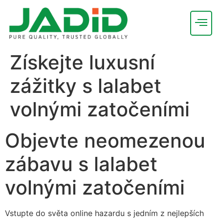
Získejte luxusní
zážitky s lalabet
volnými zatočeními
Objevte neomezenou
zábavu s lalabet
volnými zatočeními
Vstupte do světa online hazardu s jedním z nejlepších