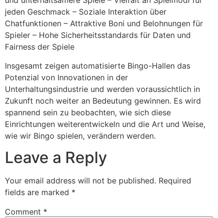
und unterhaltsamere Spiele – Vielfalt an Spielmodi für
jeden Geschmack – Soziale Interaktion über
Chatfunktionen – Attraktive Boni und Belohnungen für
Spieler – Hohe Sicherheitsstandards für Daten und
Fairness der Spiele
Insgesamt zeigen automatisierte Bingo-Hallen das
Potenzial von Innovationen in der
Unterhaltungsindustrie und werden voraussichtlich in
Zukunft noch weiter an Bedeutung gewinnen. Es wird
spannend sein zu beobachten, wie sich diese
Einrichtungen weiterentwickeln und die Art und Weise,
wie wir Bingo spielen, verändern werden.
Leave a Reply
Your email address will not be published.
Required
fields are marked
*
Comment
*