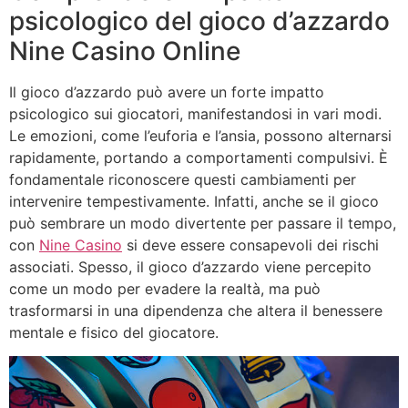
psicologico del gioco d’azzardo
Nine Casino Online
Il gioco d’azzardo può avere un forte impatto
psicologico sui giocatori, manifestandosi in vari modi.
Le emozioni, come l’euforia e l’ansia, possono alternarsi
rapidamente, portando a comportamenti compulsivi. È
fondamentale riconoscere questi cambiamenti per
intervenire tempestivamente. Infatti, anche se il gioco
può sembrare un modo divertente per passare il tempo,
con
Nine Casino
si deve essere consapevoli dei rischi
associati. Spesso, il gioco d’azzardo viene percepito
come un modo per evadere la realtà, ma può
trasformarsi in una dipendenza che altera il benessere
mentale e fisico del giocatore.