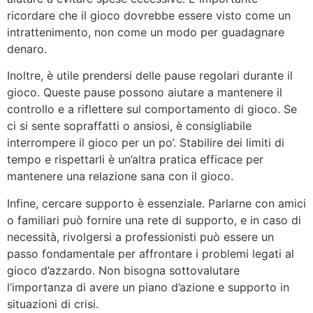
ricordare che il gioco dovrebbe essere visto come un
intrattenimento, non come un modo per guadagnare
denaro.
Inoltre, è utile prendersi delle pause regolari durante il
gioco. Queste pause possono aiutare a mantenere il
controllo e a riflettere sul comportamento di gioco. Se
ci si sente sopraffatti o ansiosi, è consigliabile
interrompere il gioco per un po’. Stabilire dei limiti di
tempo e rispettarli è un’altra pratica efficace per
mantenere una relazione sana con il gioco.
Infine, cercare supporto è essenziale. Parlarne con amici
o familiari può fornire una rete di supporto, e in caso di
necessità, rivolgersi a professionisti può essere un
passo fondamentale per affrontare i problemi legati al
gioco d’azzardo. Non bisogna sottovalutare
l’importanza di avere un piano d’azione e supporto in
situazioni di crisi.