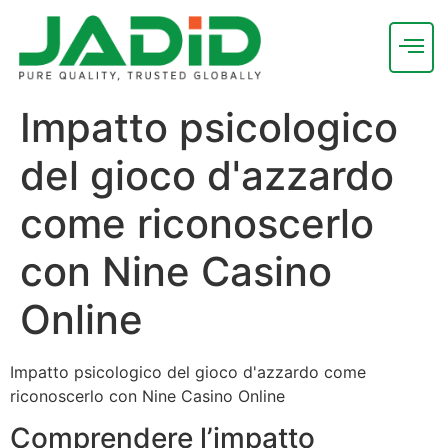
Impatto psicologico
del gioco d'azzardo
come riconoscerlo
con Nine Casino
Online
Impatto psicologico del gioco d'azzardo come
riconoscerlo con Nine Casino Online
Comprendere l’impatto