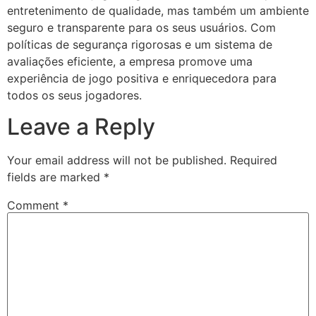
entretenimento de qualidade, mas também um ambiente
seguro e transparente para os seus usuários. Com
políticas de segurança rigorosas e um sistema de
avaliações eficiente, a empresa promove uma
experiência de jogo positiva e enriquecedora para
todos os seus jogadores.
Leave a Reply
Your email address will not be published.
Required
fields are marked
*
Comment
*