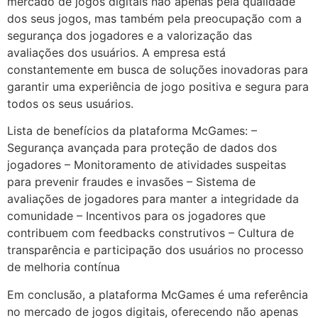
mercado de jogos digitais não apenas pela qualidade
dos seus jogos, mas também pela preocupação com a
segurança dos jogadores e a valorização das
avaliações dos usuários. A empresa está
constantemente em busca de soluções inovadoras para
garantir uma experiência de jogo positiva e segura para
todos os seus usuários.
Lista de benefícios da plataforma McGames: –
Segurança avançada para proteção de dados dos
jogadores – Monitoramento de atividades suspeitas
para prevenir fraudes e invasões – Sistema de
avaliações de jogadores para manter a integridade da
comunidade – Incentivos para os jogadores que
contribuem com feedbacks construtivos – Cultura de
transparência e participação dos usuários no processo
de melhoria contínua
Em conclusão, a plataforma McGames é uma referência
no mercado de jogos digitais, oferecendo não apenas