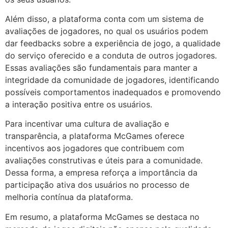
Além disso, a plataforma conta com um sistema de
avaliações de jogadores, no qual os usuários podem
dar feedbacks sobre a experiência de jogo, a qualidade
do serviço oferecido e a conduta de outros jogadores.
Essas avaliações são fundamentais para manter a
integridade da comunidade de jogadores, identificando
possíveis comportamentos inadequados e promovendo
a interação positiva entre os usuários.
Para incentivar uma cultura de avaliação e
transparência, a plataforma McGames oferece
incentivos aos jogadores que contribuem com
avaliações construtivas e úteis para a comunidade.
Dessa forma, a empresa reforça a importância da
participação ativa dos usuários no processo de
melhoria contínua da plataforma.
Em resumo, a plataforma McGames se destaca no