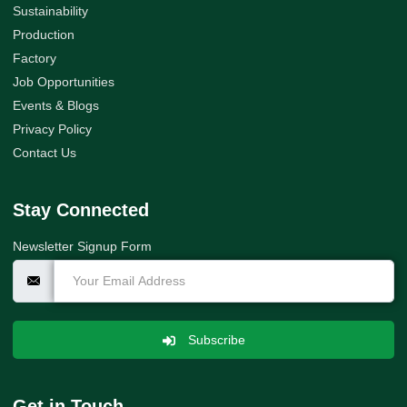
Sustainability
Production
Factory
Job Opportunities
Events & Blogs
Privacy Policy
Contact Us
Stay Connected
Newsletter Signup Form
Subscribe
Get in Touch