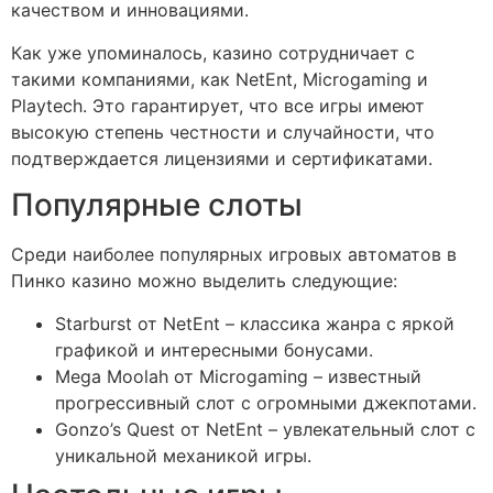
качеством и инновациями.
Как уже упоминалось, казино сотрудничает с
такими компаниями, как NetEnt, Microgaming и
Playtech. Это гарантирует, что все игры имеют
высокую степень честности и случайности, что
подтверждается лицензиями и сертификатами.
Популярные слоты
Среди наиболее популярных игровых автоматов в
Пинко казино можно выделить следующие:
Starburst от NetEnt – классика жанра с яркой
графикой и интересными бонусами.
Mega Moolah от Microgaming – известный
прогрессивный слот с огромными джекпотами.
Gonzo’s Quest от NetEnt – увлекательный слот с
уникальной механикой игры.