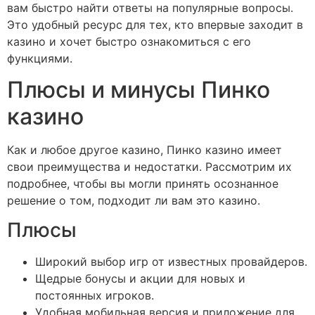
вам быстро найти ответы на популярные вопросы.
Это удобный ресурс для тех, кто впервые заходит в
казино и хочет быстро ознакомиться с его
функциями.
Плюсы и минусы Пинко
казино
Как и любое другое казино, Пинко казино имеет
свои преимущества и недостатки. Рассмотрим их
подробнее, чтобы вы могли принять осознанное
решение о том, подходит ли вам это казино.
Плюсы
Широкий выбор игр от известных провайдеров.
Щедрые бонусы и акции для новых и
постоянных игроков.
Удобная мобильная версия и приложение для