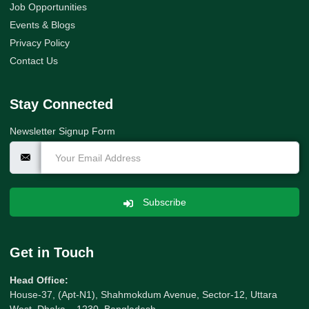
Job Opportunities
Events & Blogs
Privacy Policy
Contact Us
Stay Connected
Newsletter Signup Form
Subscribe
Get in Touch
Head Office:
House-37, (Apt-N1), Shahmokdum Avenue, Sector-12, Uttara