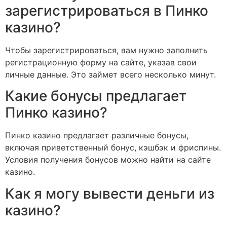
зарегистрироваться в Пинко
казино?
Чтобы зарегистрироваться, вам нужно заполнить
регистрационную форму на сайте, указав свои
личные данные. Это займет всего несколько минут.
Какие бонусы предлагает
Пинко казино?
Пинко казино предлагает различные бонусы,
включая приветственный бонус, кэшбэк и фриспины.
Условия получения бонусов можно найти на сайте
казино.
Как я могу вывести деньги из
казино?