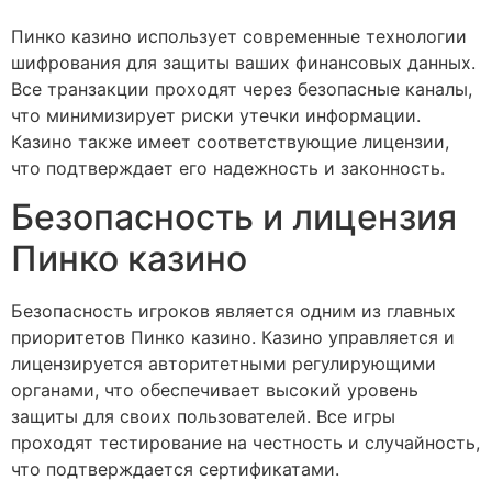
Пинко казино использует современные технологии
шифрования для защиты ваших финансовых данных.
Все транзакции проходят через безопасные каналы,
что минимизирует риски утечки информации.
Казино также имеет соответствующие лицензии,
что подтверждает его надежность и законность.
Безопасность и лицензия
Пинко казино
Безопасность игроков является одним из главных
приоритетов Пинко казино. Казино управляется и
лицензируется авторитетными регулирующими
органами, что обеспечивает высокий уровень
защиты для своих пользователей. Все игры
проходят тестирование на честность и случайность,
что подтверждается сертификатами.