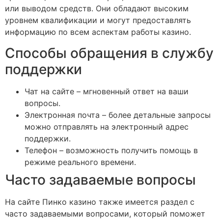
или выводом средств. Они обладают высоким
уровнем квалификации и могут предоставлять
информацию по всем аспектам работы казино.
Способы обращения в службу
поддержки
Чат на сайте – мгновенный ответ на ваши
вопросы.
Электронная почта – более детальные запросы
можно отправлять на электронный адрес
поддержки.
Телефон – возможность получить помощь в
режиме реального времени.
Часто задаваемые вопросы
На сайте Пинко казино также имеется раздел с
часто задаваемыми вопросами, который поможет