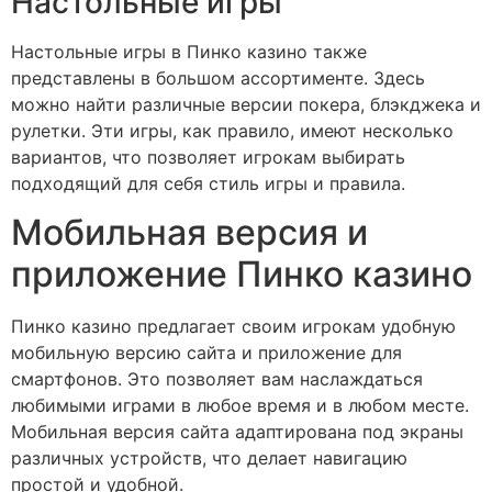
Настольные игры
Настольные игры в Пинко казино также
представлены в большом ассортименте. Здесь
можно найти различные версии покера, блэкджека и
рулетки. Эти игры, как правило, имеют несколько
вариантов, что позволяет игрокам выбирать
подходящий для себя стиль игры и правила.
Мобильная версия и
приложение Пинко казино
Пинко казино предлагает своим игрокам удобную
мобильную версию сайта и приложение для
смартфонов. Это позволяет вам наслаждаться
любимыми играми в любое время и в любом месте.
Мобильная версия сайта адаптирована под экраны
различных устройств, что делает навигацию
простой и удобной.