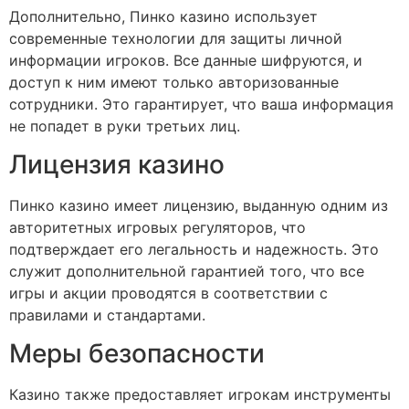
Дополнительно, Пинко казино использует
современные технологии для защиты личной
информации игроков. Все данные шифруются, и
доступ к ним имеют только авторизованные
сотрудники. Это гарантирует, что ваша информация
не попадет в руки третьих лиц.
Лицензия казино
Пинко казино имеет лицензию, выданную одним из
авторитетных игровых регуляторов, что
подтверждает его легальность и надежность. Это
служит дополнительной гарантией того, что все
игры и акции проводятся в соответствии с
правилами и стандартами.
Меры безопасности
Казино также предоставляет игрокам инструменты