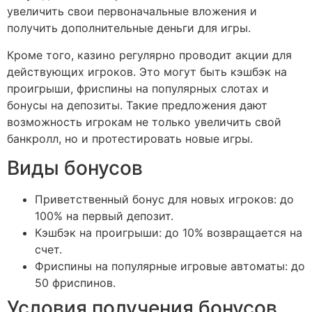
увеличить свои первоначальные вложения и
получить дополнительные деньги для игры.
Кроме того, казино регулярно проводит акции для
действующих игроков. Это могут быть кэшбэк на
проигрыши, фриспины на популярных слотах и
бонусы на депозиты. Такие предложения дают
возможность игрокам не только увеличить свой
банкролл, но и протестировать новые игры.
Виды бонусов
Приветственный бонус для новых игроков: до
100% на первый депозит.
Кэшбэк на проигрыши: до 10% возвращается на
счет.
Фриспины на популярные игровые автоматы: до
50 фриспинов.
Условия получения бонусов