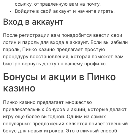
ссылку, отправленную вам на почту.
Войдите в свой аккаунт и начните играть.
Вход в аккаунт
После регистрации вам понадобится ввести свои
логин и пароль для входа в аккаунт. Если вы забыли
пароль, Пинко казино предлагает простую
процедуру восстановления, которая поможет вам
быстро вернуть доступ к вашему профилю.
Бонусы и акции в Пинко
казино
Пинко казино предлагает множество
привлекательных бонусов и акций, которые делают
игру еще более выгодной. Одним из самых
популярных предложений является приветственный
бонус для новых игроков. Это отличный способ