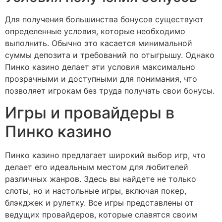
Для получения большинства бонусов существуют
определенные условия, которые необходимо
выполнить. Обычно это касается минимальной
суммы депозита и требований по отыгрышу. Однако
Пинко казино делает эти условия максимально
прозрачными и доступными для понимания, что
позволяет игрокам без труда получать свои бонусы.
Игры и провайдеры в
Пинко казино
Пинко казино предлагает широкий выбор игр, что
делает его идеальным местом для любителей
различных жанров. Здесь вы найдете не только
слоты, но и настольные игры, включая покер,
блэкджек и рулетку. Все игры представлены от
ведущих провайдеров, которые славятся своим