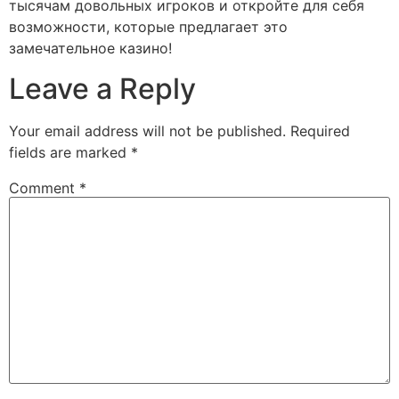
тысячам довольных игроков и откройте для себя
возможности, которые предлагает это
замечательное казино!
Leave a Reply
Your email address will not be published.
Required
fields are marked
*
Comment
*